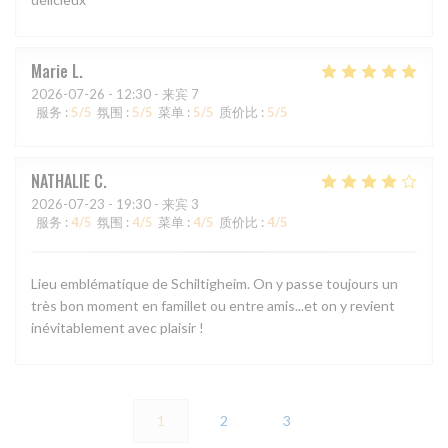
Marie
L
2026-07-26
- 12:30 - 来宾 7
服务
:
5
/5
氛围
:
5
/5
菜单
:
5
/5
质价比
:
5
/5
NATHALIE
C
2026-07-23
- 19:30 - 来宾 3
服务
:
4
/5
氛围
:
4
/5
菜单
:
4
/5
质价比
:
4
/5
Lieu emblématique de Schiltigheim. On y passe toujours un
très bon moment en famillet ou entre amis...et on y revient
inévitablement avec plaisir !
1
2
3