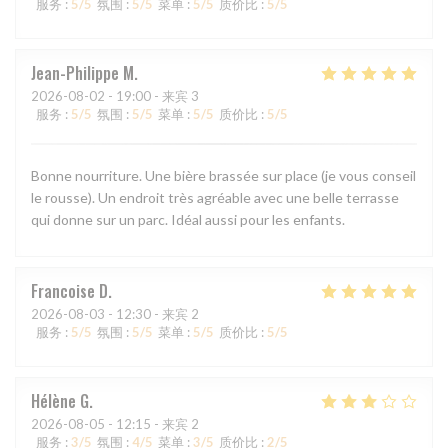
服务
:
5
/5
氛围
:
5
/5
菜单
:
5
/5
质价比
:
5
/5
Jean-Philippe
M
2026-08-02
- 19:00 - 来宾 3
服务
:
5
/5
氛围
:
5
/5
菜单
:
5
/5
质价比
:
5
/5
Bonne nourriture. Une bière brassée sur place (je vous conseil
le rousse). Un endroit très agréable avec une belle terrasse
qui donne sur un parc. Idéal aussi pour les enfants.
Francoise
D
2026-08-03
- 12:30 - 来宾 2
服务
:
5
/5
氛围
:
5
/5
菜单
:
5
/5
质价比
:
5
/5
Hélène
G
2026-08-05
- 12:15 - 来宾 2
服务
:
3
/5
氛围
:
4
/5
菜单
:
3
/5
质价比
:
2
/5