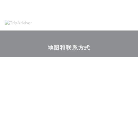
地图和联系方式
((在新窗口
85 route de Bischwiller 67300 SCHILTIGHEIM
03 88 62 13 56
Facebook ((在新窗口中打开))
Instagram ((在新窗口中打开)
联系我们
预订餐位