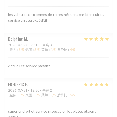
les galettes de pommes de terres n'étaient pas bien cuites,
service un peu expéditif
Delphine
M
2026-07-27
- 20:15 - 来宾 3
服务
:
5
/5
氛围
:
5
/5
菜单
:
4
/5
质价比
:
4
/5
Accueil et service parfaits!
FREDERIC
P
2026-07-31
- 12:30 - 来宾 2
服务
:
5
/5
氛围
:
5
/5
菜单
:
5
/5
质价比
:
5
/5
super endroit et service impecable ! les plates étaient
délicieux