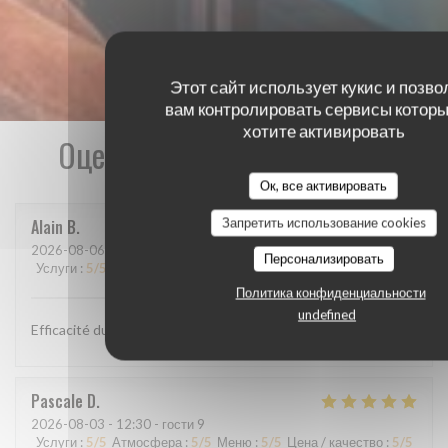
Этот сайт использует кукис и позво
вам контролировать сервисы которы
хотите активировать
Оценки наших посетителей
Ок, все активировать
Запретить использование cookies
Alain
B
2026-08-06
- 12:00 - гости 2
Персонализировать
Услуги
:
5
/5
Атмосфера
:
4
/5
Меню
:
4
/5
Цена / качество
:
4
/5
Политика конфиденциальности
undefined
Efficacité du personnel, plats goûteux
Pascale
D
2026-08-03
- 12:30 - гости 9
Услуги
:
5
/5
Атмосфера
:
5
/5
Меню
:
5
/5
Цена / качество
:
5
/5