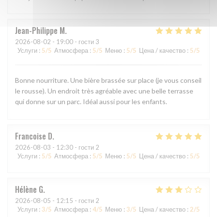
Jean-Philippe
M
2026-08-02
- 19:00 - гости 3
Услуги
:
5
/5
Атмосфера
:
5
/5
Меню
:
5
/5
Цена / качество
:
5
/5
Bonne nourriture. Une bière brassée sur place (je vous conseil
le rousse). Un endroit très agréable avec une belle terrasse
qui donne sur un parc. Idéal aussi pour les enfants.
Francoise
D
2026-08-03
- 12:30 - гости 2
Услуги
:
5
/5
Атмосфера
:
5
/5
Меню
:
5
/5
Цена / качество
:
5
/5
Hélène
G
2026-08-05
- 12:15 - гости 2
Услуги
:
3
/5
Атмосфера
:
4
/5
Меню
:
3
/5
Цена / качество
:
2
/5