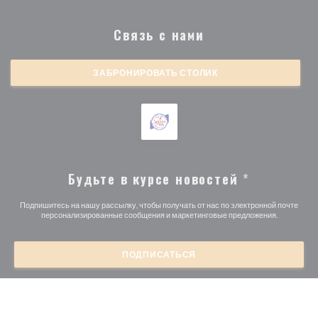
Связь с нами
ЗАБРОНИРОВАТЬ СТОЛИК
Будьте в курсе новостей
*
Подпишитесь на нашу рассылку, чтобы получать от нас по электронной почте
персонализированные сообщения и маркетинговые предложения.
ПОДПИСАТЬСЯ
© 2026 BRASSERIE MICHEL DEBUS — ВЕБ-СТРАНИЦА
((ОТКРЫВАЕТСЯ 
РЕСТОРАНА СОЗДАНА
ZENCHEF