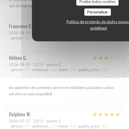
Proíbe todos cookies
qui donne sur un parc. Idéal aussi pour les enfants.
Personalizar
Política de proteção de dados pesso
Francoise
D
undefined
2026-08-03
- 12:30 - guests 2
service
:
5
/5
ambience
:
5
/5
menu
:
5
/5
quality_price
:
5
/5
Hélène
G
2026-08-05
- 12:15 - guests 2
service
:
3
/5
ambience
:
4
/5
menu
:
3
/5
quality_price
:
2
/5
les galettes de pommes de terres n'étaient pas bien cuites,
service un peu expéditif
Delphine
M
2026-07-27
- 20:15 - guests 3
service
:
5
/5
ambience
:
5
/5
menu
:
4
/5
quality_price
:
4
/5