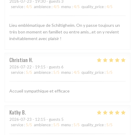
2026-07-23
- 19:30 - guests 3
service
:
4
/5
ambience
:
4
/5
menu
:
4
/5
quality_price
:
4
/5
Lieu emblématique de Schiltigheim. On y passe toujours un
très bon moment en famillet ou entre amis...et on y revient
inévitablement avec plaisir !
Christian
H
2026-07-22
- 19:15 - guests 6
service
:
5
/5
ambience
:
5
/5
menu
:
4
/5
quality_price
:
5
/5
Accueil sympathique et efficace
Kathy
B
2026-07-23
- 12:15 - guests 5
service
:
5
/5
ambience
:
5
/5
menu
:
5
/5
quality_price
:
5
/5