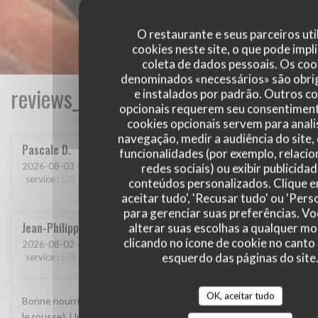
O restaurante e seus parceiros uti
cookies neste site, o que pode impli
coleta de dados pessoais. Os coo
denominados «necessários» são obri
reviews_from_our_clients_following_
e instalados por padrão. Outros c
opcionais requerem seu consentiment
cookies opcionais servem para anali
navegação, medir a audiência do site,
Pascale
D
funcionalidades (por exemplo, relaci
2026-08-03
- 12:30 - guests 9
redes sociais) ou exibir publicida
service
:
5
/5
ambience
:
5
/5
menu
:
5
/5
quality_price
:
5
/5
conteúdos personalizados. Clique 
aceitar tudo', 'Recusar tudo' ou 'Pers
para gerenciar suas preferências. V
Jean-Philippe
M
alterar suas escolhas a qualquer 
clicando no ícone de cookie no canto 
2026-08-02
- 19:00 - guests 3
esquerdo das páginas do site
service
:
5
/5
ambience
:
5
/5
menu
:
5
/5
quality_price
:
5
/5
OK, aceitar tudo
Bonne nourriture. Une bière brassée sur place (je vous conseil
le rousse). Un endroit très agréable avec une belle terrasse