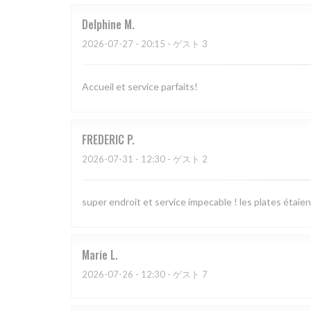
Delphine
M
2026-07-27
- 20:15 - ゲスト 3
Accueil et service parfaits!
FREDERIC
P
2026-07-31
- 12:30 - ゲスト 2
super endroit et service impecable ! les plates étaien
Marie
L
2026-07-26
- 12:30 - ゲスト 7