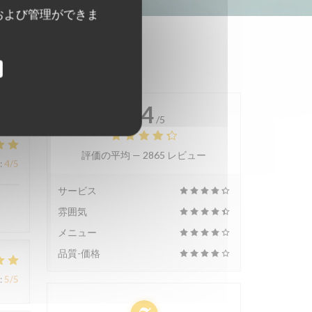
および管理ができま
4.4
/5
評価の平均 —
2865 レビュー
:
4
/5
サービス
雰囲気
メニュー
品質-価格
:
5
/5