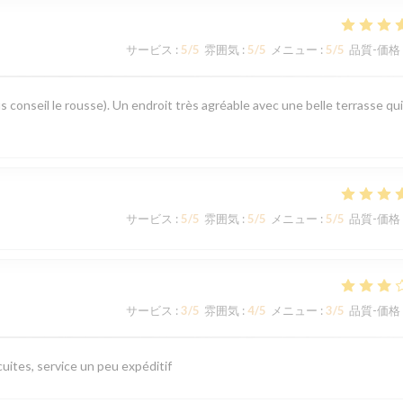
サービス
:
5
/5
雰囲気
:
5
/5
メニュー
:
5
/5
品質-価格
s conseil le rousse). Un endroit très agréable avec une belle terrasse qui
サービス
:
5
/5
雰囲気
:
5
/5
メニュー
:
5
/5
品質-価格
サービス
:
3
/5
雰囲気
:
4
/5
メニュー
:
3
/5
品質-価格
uites, service un peu expéditif