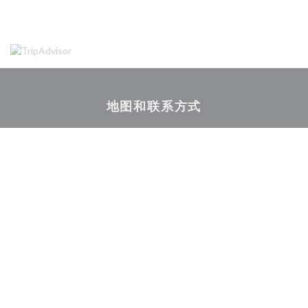
地图和联系方式
((在新窗口
85 route de Bischwiller 67300 SCHILTIGHEIM
03 88 62 13 56
Facebook ((在新窗口中打开))
Instagram ((在新窗口中打开)
联系我们
预订餐位