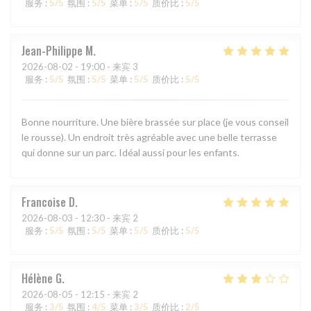
服务
:
5
/5
氛围
:
5
/5
菜单
:
5
/5
质价比
:
5
/5
Jean-Philippe
M
2026-08-02
- 19:00 - 来宾 3
服务
:
5
/5
氛围
:
5
/5
菜单
:
5
/5
质价比
:
5
/5
Bonne nourriture. Une bière brassée sur place (je vous conseil
le rousse). Un endroit très agréable avec une belle terrasse
qui donne sur un parc. Idéal aussi pour les enfants.
Francoise
D
2026-08-03
- 12:30 - 来宾 2
服务
:
5
/5
氛围
:
5
/5
菜单
:
5
/5
质价比
:
5
/5
Hélène
G
2026-08-05
- 12:15 - 来宾 2
服务
:
3
/5
氛围
:
4
/5
菜单
:
3
/5
质价比
:
2
/5