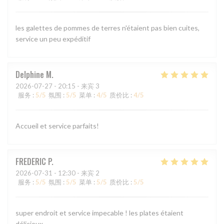
les galettes de pommes de terres n'étaient pas bien cuites,
service un peu expéditif
Delphine
M
2026-07-27
- 20:15 - 来宾 3
服务
:
5
/5
氛围
:
5
/5
菜单
:
4
/5
质价比
:
4
/5
Accueil et service parfaits!
FREDERIC
P
2026-07-31
- 12:30 - 来宾 2
服务
:
5
/5
氛围
:
5
/5
菜单
:
5
/5
质价比
:
5
/5
super endroit et service impecable ! les plates étaient
délicieux