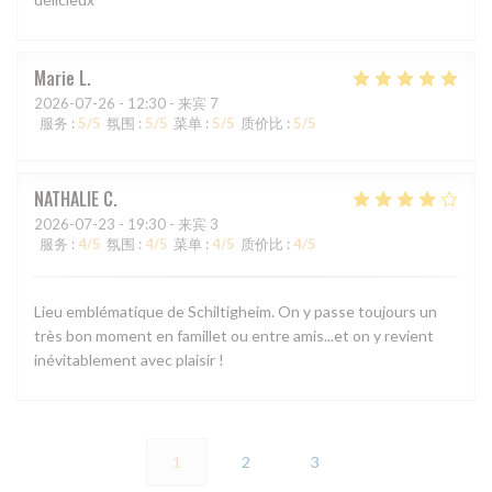
Marie
L
2026-07-26
- 12:30 - 来宾 7
服务
:
5
/5
氛围
:
5
/5
菜单
:
5
/5
质价比
:
5
/5
NATHALIE
C
2026-07-23
- 19:30 - 来宾 3
服务
:
4
/5
氛围
:
4
/5
菜单
:
4
/5
质价比
:
4
/5
Lieu emblématique de Schiltigheim. On y passe toujours un
très bon moment en famillet ou entre amis...et on y revient
inévitablement avec plaisir !
1
2
3