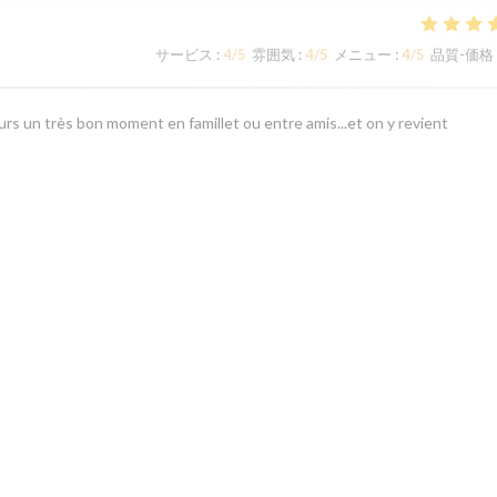
サービス
:
4
/5
雰囲気
:
4
/5
メニュー
:
4
/5
品質-価格
rs un très bon moment en famillet ou entre amis...et on y revient
サービス
:
5
/5
雰囲気
:
5
/5
メニュー
:
4
/5
品質-価格
1
2
3