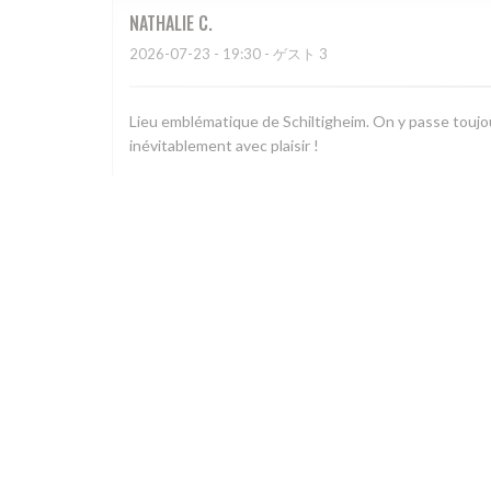
NATHALIE
C
2026-07-23
- 19:30 - ゲスト 3
Lieu emblématique de Schiltigheim. On y passe toujou
inévitablement avec plaisir !
Christian
H
2026-07-22
- 19:15 - ゲスト 6
Accueil sympathique et efficace