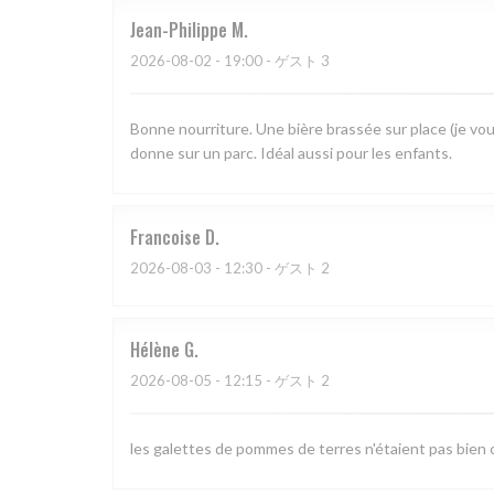
Jean-Philippe
M
2026-08-02
- 19:00 - ゲスト 3
Bonne nourriture. Une bière brassée sur place (je vou
donne sur un parc. Idéal aussi pour les enfants.
Francoise
D
2026-08-03
- 12:30 - ゲスト 2
Hélène
G
2026-08-05
- 12:15 - ゲスト 2
les galettes de pommes de terres n'étaient pas bien c