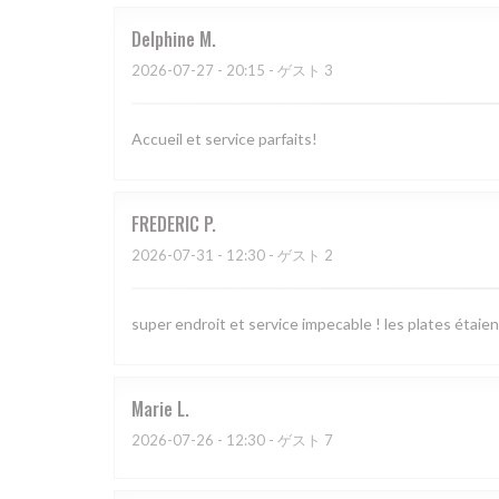
Delphine
M
2026-07-27
- 20:15 - ゲスト 3
Accueil et service parfaits!
FREDERIC
P
2026-07-31
- 12:30 - ゲスト 2
super endroit et service impecable ! les plates étaien
Marie
L
2026-07-26
- 12:30 - ゲスト 7