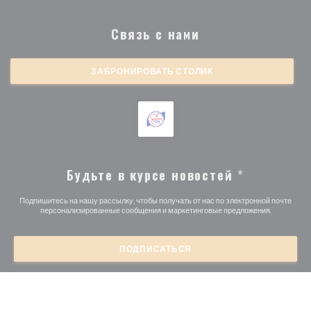
Связь с нами
ЗАБРОНИРОВАТЬ СТОЛИК
Будьте в курсе новостей
*
Подпишитесь на нашу рассылку, чтобы получать от нас по электронной почте
персонализированные сообщения и маркетинговые предложения.
ПОДПИСАТЬСЯ
© 2026 BRASSERIE MICHEL DEBUS — ВЕБ-СТРАНИЦА
((ОТКРЫВАЕТСЯ 
РЕСТОРАНА СОЗДАНА
ZENCHEF