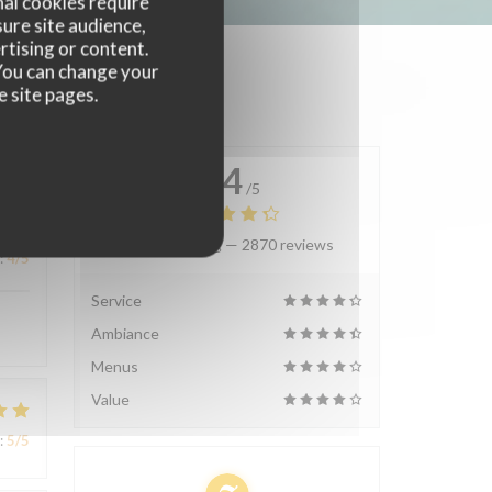
nal cookies require
ure site audience,
rtising or content.
. You can change your
e site pages.
4.4
/5
Average rating —
2870 reviews
:
4
/5
Service
Ambiance
Menus
Value
:
5
/5