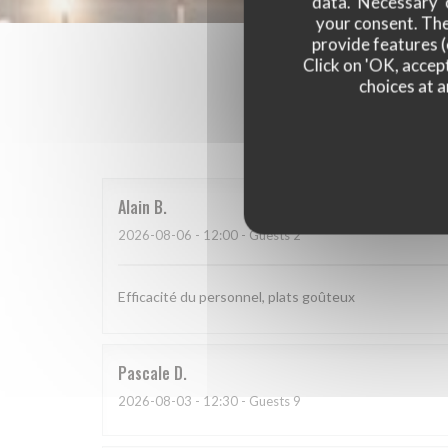
data. 'Necessary' 
your consent. The
provide features (
Click on 'OK, accept
choices at a
Our 
Alain
B
2026-08-06
- 12:00 - Guests 2
Efficacité du personnel, plats goûteux
Pascale
D
2026-08-03
- 12:30 - Guests 9