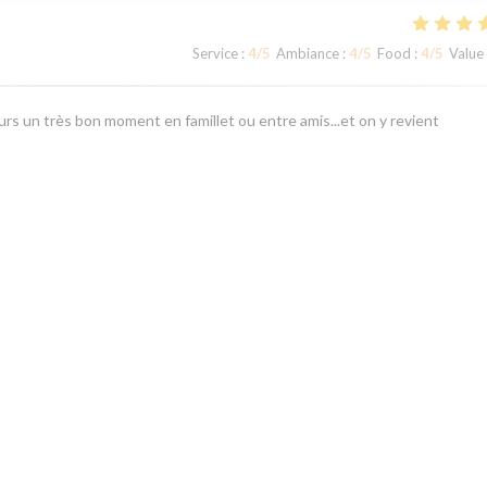
Service
:
4
/5
Ambiance
:
4
/5
Food
:
4
/5
Value
rs un très bon moment en famillet ou entre amis...et on y revient
Service
:
5
/5
Ambiance
:
5
/5
Food
:
4
/5
Value
1
2
3