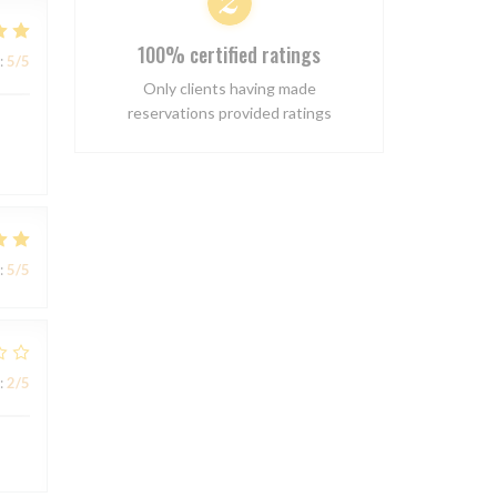
100% certified ratings
:
5
/5
Only clients having made
reservations provided ratings
:
5
/5
:
2
/5