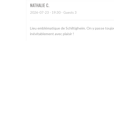
NATHALIE
C
2026-07-23
- 19:30 - Guests 3
Lieu emblématique de Schiltigheim. On y passe toujou
inévitablement avec plaisir !
Christian
H
2026-07-22
- 19:15 - Guests 6
Accueil sympathique et efficace