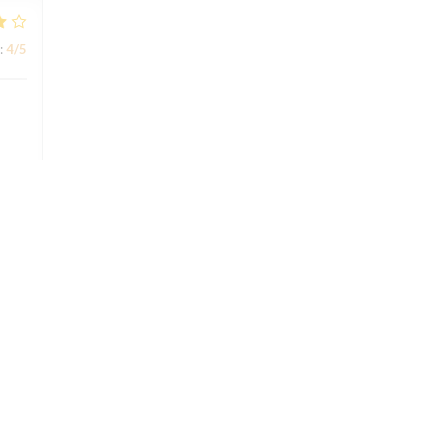
:
4
/5
:
5
/5