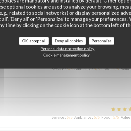
cookies are mandatory and installed by default. Other optio
se optional cookies are used to analyze your browsing, meas
e.g., related to social networks) or display personalized adve
 all', 'Deny all' or 'Personalize' to manage your preferences
ny time by clicking on the cookie icon at the bottom left of th
customer ratings
OK, accept all
Deny all cookies
Personalize
Personal data protection policy
Cookie management policy
Service
:
5
/5
Ambiance
:
4
/5
Food
:
4
/5
Value
Service
:
5
/5
Ambiance
:
5
/5
Food
:
5
/5
Value