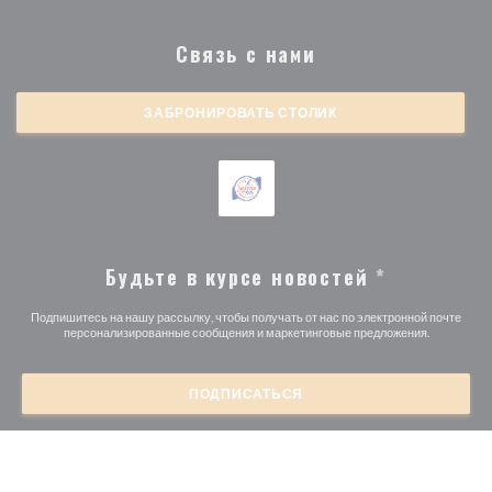
Связь с нами
ЗАБРОНИРОВАТЬ СТОЛИК
Будьте в курсе новостей
*
Подпишитесь на нашу рассылку, чтобы получать от нас по электронной почте
персонализированные сообщения и маркетинговые предложения.
ПОДПИСАТЬСЯ
© 2026 BRASSERIE MICHEL DEBUS — ВЕБ-СТРАНИЦА
((ОТКРЫВАЕТСЯ 
РЕСТОРАНА СОЗДАНА
ZENCHEF