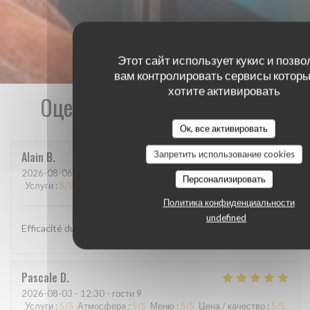
Этот сайт использует кукис и позво
вам контролировать сервисы которы
хотите активировать
Оценки наших посетителей
Ок, все активировать
Запретить использование cookies
Alain
B
2026-08-06
- 12:00 - гости 2
Персонализировать
Услуги
:
5
/5
Атмосфера
:
4
/5
Меню
:
4
/5
Цена / качество
:
4
/5
Политика конфиденциальности
undefined
Efficacité du personnel, plats goûteux
Pascale
D
2026-08-03
- 12:30 - гости 9
Услуги
:
5
/5
Атмосфера
:
5
/5
Меню
:
5
/5
Цена / качество
:
5
/5