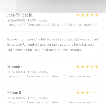
Jean-Philippe
M
2026-08-02
- 19:00 - гости 3
Услуги
:
5
/5
Атмосфера
:
5
/5
Меню
:
5
/5
Цена / качество
:
5
/5
Bonne nourriture. Une bière brassée sur place (je vous conseil
le rousse). Un endroit très agréable avec une belle terrasse
qui donne sur un parc. Idéal aussi pour les enfants.
Francoise
D
2026-08-03
- 12:30 - гости 2
Услуги
:
5
/5
Атмосфера
:
5
/5
Меню
:
5
/5
Цена / качество
:
5
/5
Hélène
G
2026-08-05
- 12:15 - гости 2
Услуги
:
3
/5
Атмосфера
:
4
/5
Меню
:
3
/5
Цена / качество
:
2
/5