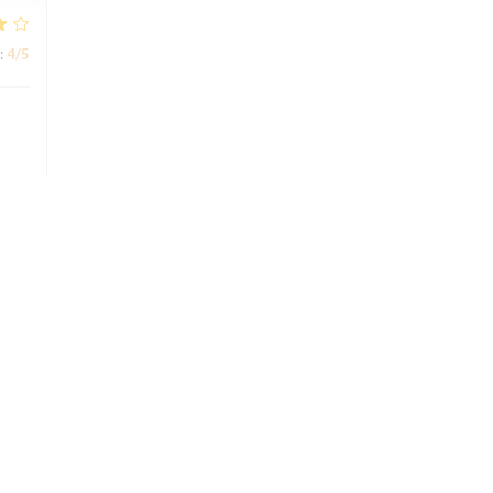
:
4
/5
:
5
/5