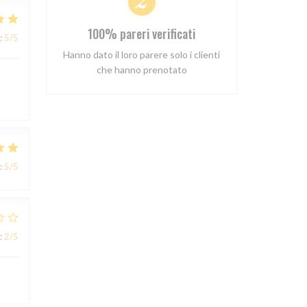
100% pareri verificati
:
5
/5
Hanno dato il loro parere solo i clienti
che hanno prenotato
:
5
/5
:
2
/5