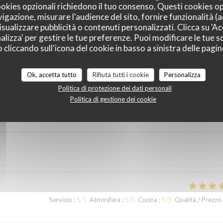
cookies opzionali richiedono il tuo consenso. Questi cookies o
vigazione, misurare l'audience del sito, fornire funzionalità (
sualizzare pubblicità o contenuti personalizzati. Clicca su 'Acc
alizza' per gestire le tue preferenze. Puoi modificare le tue sc
liccando sull'icona del cookie in basso a sinistra delle pagine
i dei nostri clienti
Ok, accetta tutto
Rifiuta tutti i cookie
Personalizza
Politica di protezione dei dati personali
Politica di gestione dei cookie
Servizio
:
5
/5
Atmosfera
:
4
/5
Cucina
:
4
/5
Qualità / Prezzo
Servizio
:
5
/5
Atmosfera
:
5
/5
Cucina
:
5
/5
Qualità / Prezzo