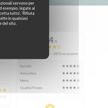
pzionali servono per
ad esempio, legate ai
etta tutto', 'Rifiuta
elte in qualsiasi
 del sito.
4.4
/5
Valutazione media —
2870 recensioni
:
4
/5
Servizio
Atmosfera
Menu
Qualità/Prezzo
:
5
/5