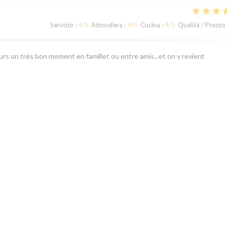
Servizio
:
4
/5
Atmosfera
:
4
/5
Cucina
:
4
/5
Qualità / Prezzo
rs un très bon moment en famillet ou entre amis...et on y revient
Servizio
:
5
/5
Atmosfera
:
5
/5
Cucina
:
4
/5
Qualità / Prezzo
1
2
3