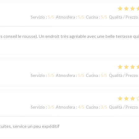
Servizio
:
5
/5
Atmosfera
:
5
/5
Cucina
:
5
/5
Qualità / Prezzo
s conseil le rousse). Un endroit très agréable avec une belle terrasse qui
Servizio
:
5
/5
Atmosfera
:
5
/5
Cucina
:
5
/5
Qualità / Prezzo
Servizio
:
3
/5
Atmosfera
:
4
/5
Cucina
:
3
/5
Qualità / Prezzo
uites, service un peu expéditif