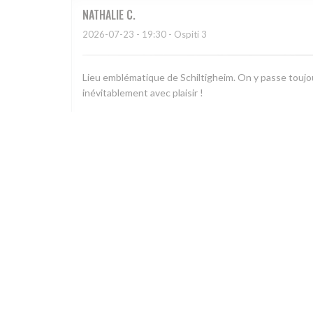
NATHALIE
C
2026-07-23
- 19:30 - Ospiti 3
Lieu emblématique de Schiltigheim. On y passe toujou
inévitablement avec plaisir !
Christian
H
2026-07-22
- 19:15 - Ospiti 6
Accueil sympathique et efficace