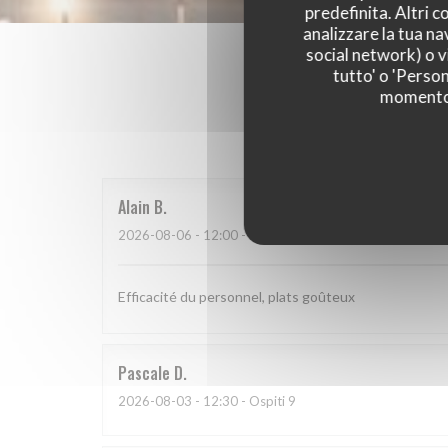
predefinita. Altri 
analizzare la tua na
social network) o vi
tutto' o 'Person
momento c
I parer
Alain
B
2026-08-06
- 12:00 - Ospiti 2
Efficacité du personnel, plats goûteux
Pascale
D
2026-08-03
- 12:30 - Ospiti 9