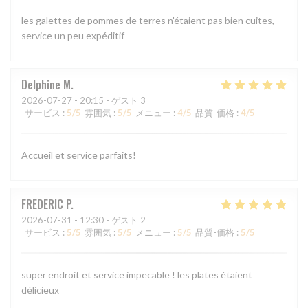
les galettes de pommes de terres n'étaient pas bien cuites,
service un peu expéditif
Delphine
M
2026-07-27
- 20:15 - ゲスト 3
サービス
:
5
/5
雰囲気
:
5
/5
メニュー
:
4
/5
品質-価格
:
4
/5
Accueil et service parfaits!
FREDERIC
P
2026-07-31
- 12:30 - ゲスト 2
サービス
:
5
/5
雰囲気
:
5
/5
メニュー
:
5
/5
品質-価格
:
5
/5
super endroit et service impecable ! les plates étaient
délicieux