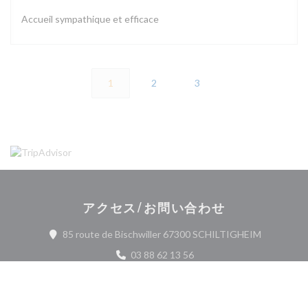
Accueil sympathique et efficace
1
2
3
アクセス/お問い合わせ
((新しい
85 route de Bischwiller 67300 SCHILTIGHEIM
03 88 62 13 56
Facebook ((新しいウィンドウで開
Instagram ((新しいウィ