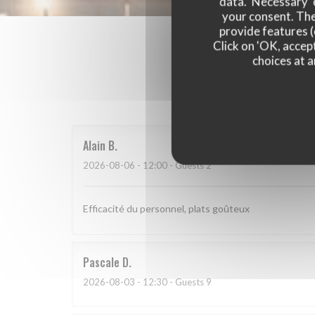
data. 'Necessary' 
your consent. The
provide features (
Click on 'OK, accept
choices at a
Our 
Alain
B
2026-08-06
- 12:00 - Guests 2
Efficacité du personnel, plats goûteux
Pascale
D
2026-08-03
- 12:30 - Guests 9