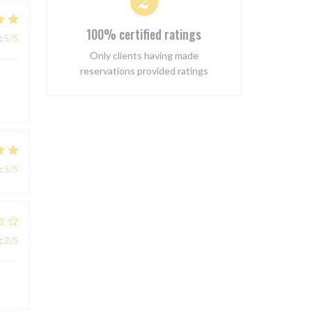
100% certified ratings
:
5
/5
Only clients having made
reservations provided ratings
:
5
/5
:
2
/5