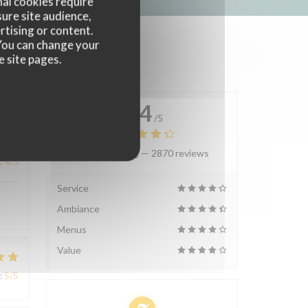
nal cookies require
ure site audience,
rtising or content.
. You can change your
e site pages.
4.4
/5
Average rating —
2870 reviews
:
4
/5
Service
Ambiance
Menus
Value
:
5
/5