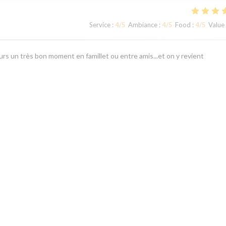
Service
:
4
/5
Ambiance
:
4
/5
Food
:
4
/5
Value
rs un très bon moment en famillet ou entre amis...et on y revient
Service
:
5
/5
Ambiance
:
5
/5
Food
:
4
/5
Value
1
2
3