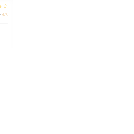
:
4
/5
:
5
/5