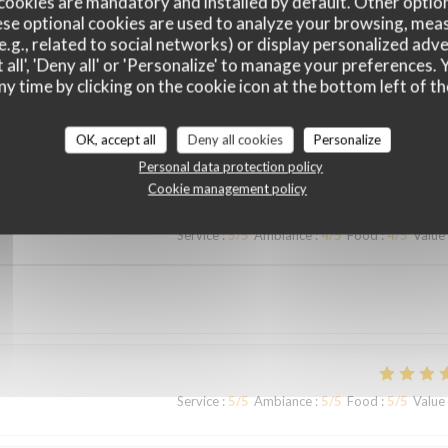
cookies are mandatory and installed by default. Other optio
se optional cookies are used to analyze your browsing, meas
e.g., related to social networks) or display personalized adve
 all', 'Deny all' or 'Personalize' to manage your preferences
ny time by clicking on the cookie icon at the bottom left of th
customer ratings
OK, accept all
Deny all cookies
Personalize
Personal data protection policy
Cookie management policy
Service
:
5
/5
Ambiance
:
4
/5
Food
:
4
/5
Value
Service
:
5
/5
Ambiance
:
5
/5
Food
:
5
/5
Value