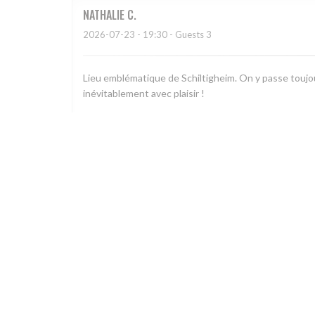
NATHALIE
C
2026-07-23
- 19:30 - Guests 3
Lieu emblématique de Schiltigheim. On y passe toujou
inévitablement avec plaisir !
Christian
H
2026-07-22
- 19:15 - Guests 6
Accueil sympathique et efficace