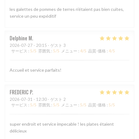
les galettes de pommes de terres n'étaient pas bien cuites,
service un peu expéditif
Delphine
M
2026-07-27
- 20:15 - ゲスト 3
サービス
:
5
/5
雰囲気
:
5
/5
メニュー
:
4
/5
品質-価格
:
4
/5
Accueil et service parfaits!
FREDERIC
P
2026-07-31
- 12:30 - ゲスト 2
サービス
:
5
/5
雰囲気
:
5
/5
メニュー
:
5
/5
品質-価格
:
5
/5
super endroit et service impecable ! les plates étaient
délicieux