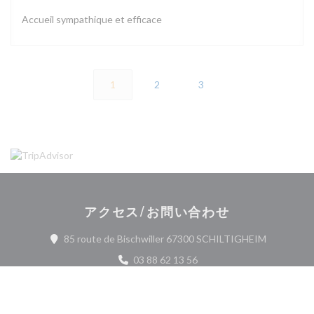
Accueil sympathique et efficace
1
2
3
アクセス/お問い合わせ
((新しい
85 route de Bischwiller 67300 SCHILTIGHEIM
03 88 62 13 56
Facebook ((新しいウィンドウで開
Instagram ((新しいウィ