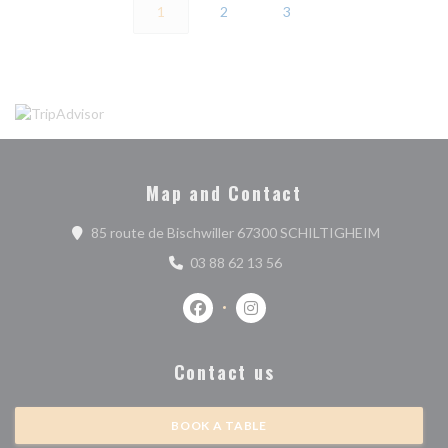
1
2
3
Map and Contact
((opens in
85 route de Bischwiller 67300 SCHILTIGHEIM
03 88 62 13 56
Facebook ((opens in a new window))
Instagram ((opens in a new w
Contact us
BOOK A TABLE