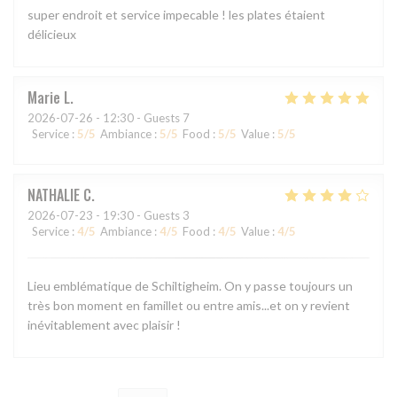
super endroit et service impecable ! les plates étaient
délicieux
Marie
L
2026-07-26
- 12:30 - Guests 7
Service
:
5
/5
Ambiance
:
5
/5
Food
:
5
/5
Value
:
5
/5
NATHALIE
C
2026-07-23
- 19:30 - Guests 3
Service
:
4
/5
Ambiance
:
4
/5
Food
:
4
/5
Value
:
4
/5
Lieu emblématique de Schiltigheim. On y passe toujours un
très bon moment en famillet ou entre amis...et on y revient
inévitablement avec plaisir !