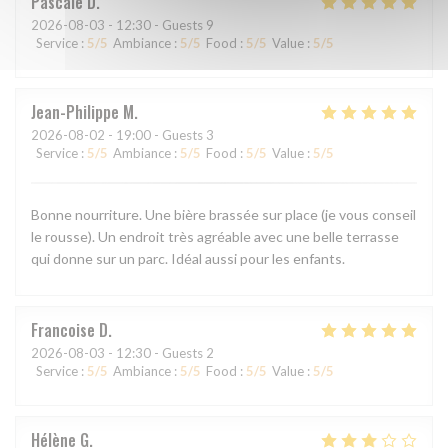
Pascale
D
2026-08-03
- 12:30 - Guests 9
Service
:
5
/5
Ambiance
:
5
/5
Food
:
5
/5
Value
:
5
/5
Jean-Philippe
M
2026-08-02
- 19:00 - Guests 3
Service
:
5
/5
Ambiance
:
5
/5
Food
:
5
/5
Value
:
5
/5
Bonne nourriture. Une bière brassée sur place (je vous conseil
le rousse). Un endroit très agréable avec une belle terrasse
qui donne sur un parc. Idéal aussi pour les enfants.
Francoise
D
2026-08-03
- 12:30 - Guests 2
Service
:
5
/5
Ambiance
:
5
/5
Food
:
5
/5
Value
:
5
/5
Hélène
G