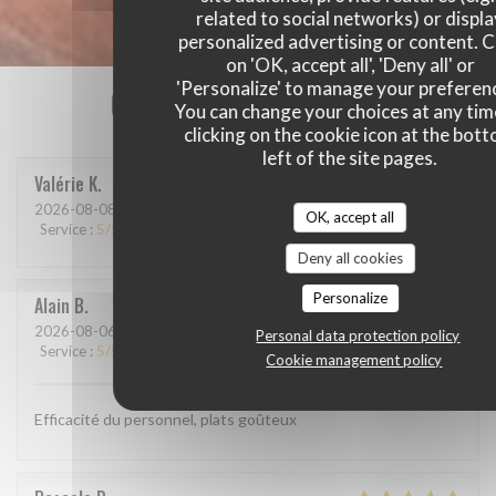
related to social networks) or displ
personalized advertising or content. C
on 'OK, accept all', 'Deny all' or
'Personalize' to manage your preferen
Our customer ratings
You can change your choices at any tim
clicking on the cookie icon at the bot
left of the site pages.
Valérie
K
2026-08-08
- 12:15 - Guests 2
OK, accept all
Service
:
5
/5
Ambiance
:
4
/5
Food
:
4
/5
Value
:
4
/5
Deny all cookies
Personalize
Alain
B
2026-08-06
- 12:00 - Guests 2
Personal data protection policy
Service
:
5
/5
Ambiance
:
4
/5
Food
:
4
/5
Value
:
4
/5
Cookie management policy
Efficacité du personnel, plats goûteux