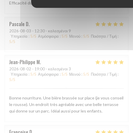
Efficacité du personnel, plats goûteux
Pascale
D
2026-08-03
- 12:30 - καλεσμένοι 9
Υπηρεσία
:
5
/5
Ατμόσφαιρα
:
5
/5
Μενού
:
5
/5
Ποιότητα / Τιμή
:
5
/5
Jean-Philippe
M
2026-08-02
- 19:00 - καλεσμένοι 3
Υπηρεσία
:
5
/5
Ατμόσφαιρα
:
5
/5
Μενού
:
5
/5
Ποιότητα / Τιμή
:
5
/5
Bonne nourriture. Une bière brassée sur place (je vous conseil
le rousse). Un endroit très agréable avec une belle terrasse
qui donne sur un parc. Idéal aussi pour les enfants.
Francoise
D