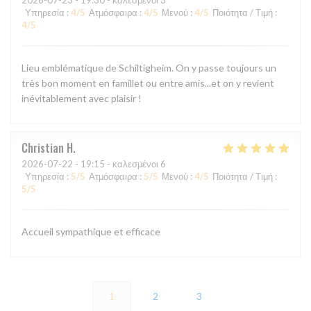
2026-07-23
- 19:30 - καλεσμένοι 3
Υπηρεσία
:
4
/5
Ατμόσφαιρα
:
4
/5
Μενού
:
4
/5
Ποιότητα / Τιμή
:
4
/5
Lieu emblématique de Schiltigheim. On y passe toujours un
très bon moment en famillet ou entre amis...et on y revient
inévitablement avec plaisir !
Christian
H
2026-07-22
- 19:15 - καλεσμένοι 6
Υπηρεσία
:
5
/5
Ατμόσφαιρα
:
5
/5
Μενού
:
4
/5
Ποιότητα / Τιμή
:
5
/5
Accueil sympathique et efficace
1
2
3