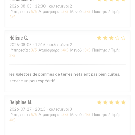
2026-08-03
- 12:30 - καλεσμένοι 2
Υπηρεσία
:
5
/5
Ατμόσφαιρα
:
5
/5
Μενού
:
5
/5
Ποιότητα / Τιμή
:
5
/5
Hélène
G
2026-08-05
- 12:15 - καλεσμένοι 2
Υπηρεσία
:
3
/5
Ατμόσφαιρα
:
4
/5
Μενού
:
3
/5
Ποιότητα / Τιμή
:
2
/5
les galettes de pommes de terres n'étaient pas bien cuites,
service un peu expéditif
Delphine
M
2026-07-27
- 20:15 - καλεσμένοι 3
Υπηρεσία
:
5
/5
Ατμόσφαιρα
:
5
/5
Μενού
:
4
/5
Ποιότητα / Τιμή
:
4
/5