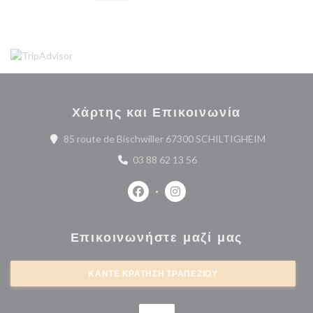
Χάρτης και Επικοινωνία
((ανοίγει σ
85 route de Bischwiller 67300 SCHILTIGHEIM
03 88 62 13 56
Facebook ((ανοίγει σε νέο παράθυρο
Instagram ((ανοίγει σε νέο 
Επικοινωνήστε μαζί μας
ΚΆΝΤΕ ΚΡΆΤΗΣΗ ΤΡΑΠΕΖΙΟΎ