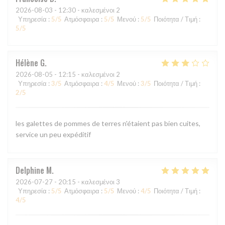
2026-08-03
- 12:30 - καλεσμένοι 2
Υπηρεσία
:
5
/5
Ατμόσφαιρα
:
5
/5
Μενού
:
5
/5
Ποιότητα / Τιμή
:
5
/5
Hélène
G
2026-08-05
- 12:15 - καλεσμένοι 2
Υπηρεσία
:
3
/5
Ατμόσφαιρα
:
4
/5
Μενού
:
3
/5
Ποιότητα / Τιμή
:
2
/5
les galettes de pommes de terres n'étaient pas bien cuites,
service un peu expéditif
Delphine
M
2026-07-27
- 20:15 - καλεσμένοι 3
Υπηρεσία
:
5
/5
Ατμόσφαιρα
:
5
/5
Μενού
:
4
/5
Ποιότητα / Τιμή
:
4
/5