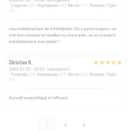
2026-07-23
- 19:30 - καλεσμένοι 3
Υπηρεσία
:
4
/5
Ατμόσφαιρα
:
4
/5
Μενού
:
4
/5
Ποιότητα / Τιμή
:
4
/5
Lieu emblématique de Schiltigheim. On y passe toujours un
très bon moment en famillet ou entre amis...et on y revient
inévitablement avec plaisir !
Christian
H
2026-07-22
- 19:15 - καλεσμένοι 6
Υπηρεσία
:
5
/5
Ατμόσφαιρα
:
5
/5
Μενού
:
4
/5
Ποιότητα / Τιμή
:
5
/5
Accueil sympathique et efficace
1
2
3