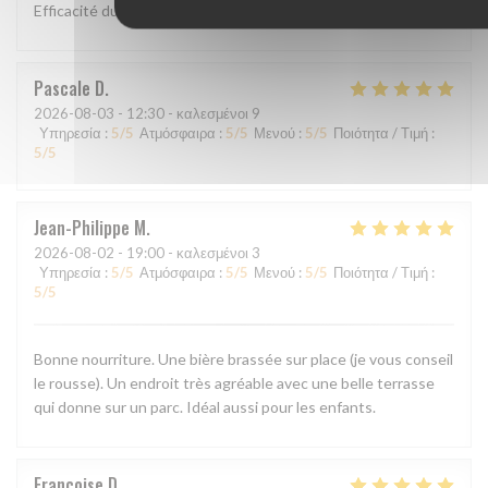
Efficacité du personnel, plats goûteux
Pascale
D
2026-08-03
- 12:30 - καλεσμένοι 9
Υπηρεσία
:
5
/5
Ατμόσφαιρα
:
5
/5
Μενού
:
5
/5
Ποιότητα / Τιμή
:
5
/5
Jean-Philippe
M
2026-08-02
- 19:00 - καλεσμένοι 3
Υπηρεσία
:
5
/5
Ατμόσφαιρα
:
5
/5
Μενού
:
5
/5
Ποιότητα / Τιμή
:
5
/5
Bonne nourriture. Une bière brassée sur place (je vous conseil
le rousse). Un endroit très agréable avec une belle terrasse
qui donne sur un parc. Idéal aussi pour les enfants.
Francoise
D