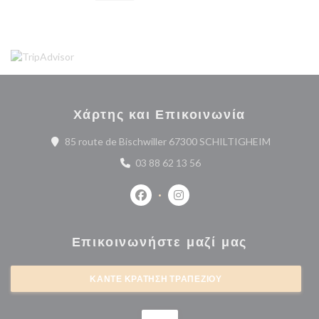
Χάρτης και Επικοινωνία
((ανοίγει σ
85 route de Bischwiller 67300 SCHILTIGHEIM
03 88 62 13 56
Facebook ((ανοίγει σε νέο παράθυρο
Instagram ((ανοίγει σε νέο 
Επικοινωνήστε μαζί μας
ΚΆΝΤΕ ΚΡΆΤΗΣΗ ΤΡΑΠΕΖΙΟΎ