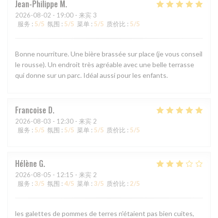
Jean-Philippe
M
2026-08-02
- 19:00 - 来宾 3
服务
:
5
/5
氛围
:
5
/5
菜单
:
5
/5
质价比
:
5
/5
Bonne nourriture. Une bière brassée sur place (je vous conseil
le rousse). Un endroit très agréable avec une belle terrasse
qui donne sur un parc. Idéal aussi pour les enfants.
Francoise
D
2026-08-03
- 12:30 - 来宾 2
服务
:
5
/5
氛围
:
5
/5
菜单
:
5
/5
质价比
:
5
/5
Hélène
G
2026-08-05
- 12:15 - 来宾 2
服务
:
3
/5
氛围
:
4
/5
菜单
:
3
/5
质价比
:
2
/5
les galettes de pommes de terres n'étaient pas bien cuites,