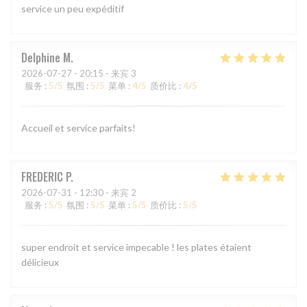
service un peu expéditif
Delphine
M
2026-07-27
- 20:15 - 来宾 3
服务
:
5
/5
氛围
:
5
/5
菜单
:
4
/5
质价比
:
4
/5
Accueil et service parfaits!
FREDERIC
P
2026-07-31
- 12:30 - 来宾 2
服务
:
5
/5
氛围
:
5
/5
菜单
:
5
/5
质价比
:
5
/5
super endroit et service impecable ! les plates étaient
délicieux