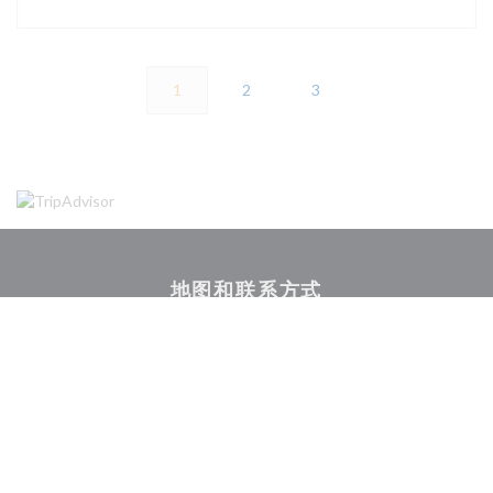
1
2
3
地图和联系方式
((在新窗口
85 route de Bischwiller 67300 SCHILTIGHEIM
03 88 62 13 56
Facebook ((在新窗口中打开))
Instagram ((在新窗口中打开)
联系我们