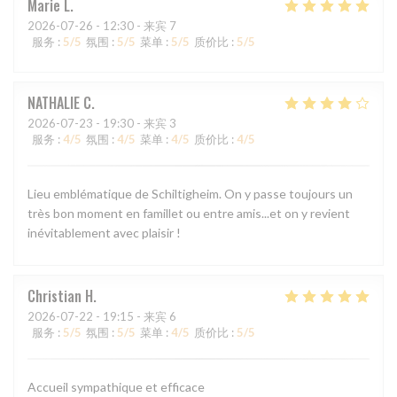
Marie
L
2026-07-26
- 12:30 - 来宾 7
服务
:
5
/5
氛围
:
5
/5
菜单
:
5
/5
质价比
:
5
/5
NATHALIE
C
2026-07-23
- 19:30 - 来宾 3
服务
:
4
/5
氛围
:
4
/5
菜单
:
4
/5
质价比
:
4
/5
Lieu emblématique de Schiltigheim. On y passe toujours un
très bon moment en famillet ou entre amis...et on y revient
inévitablement avec plaisir !
Christian
H
2026-07-22
- 19:15 - 来宾 6
服务
:
5
/5
氛围
:
5
/5
菜单
:
4
/5
质价比
:
5
/5
Accueil sympathique et efficace