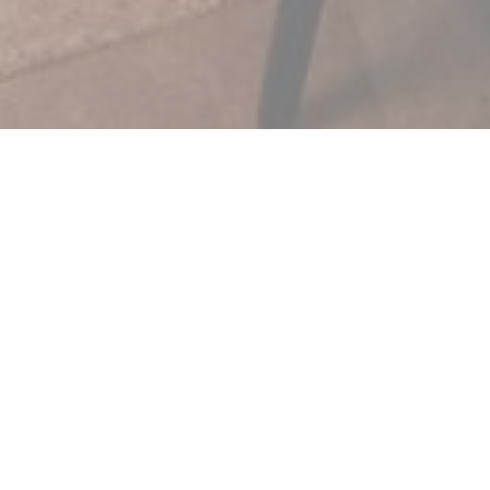
餐厅和酿酒厂，致力
爆发馅饼和成