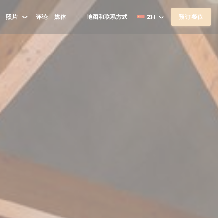
照片
评论
媒体
地图和联系方式
ZH
预订餐位
((在新窗口中打开))
((在新窗口中打开))