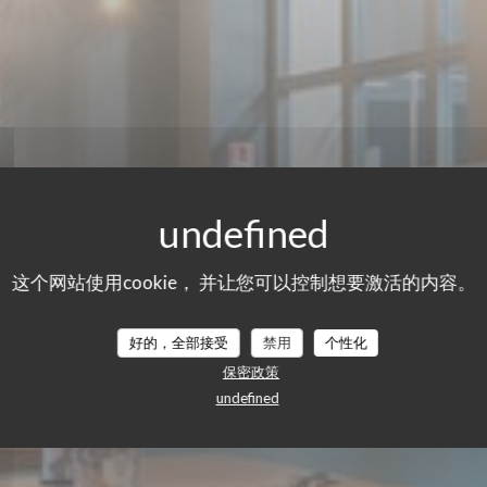
ASSERIE MICHEL DE
这个网站使用cookie， 并让您可以控制想要激活的内容。
L DEBUS
木材燃烧烹饪烤箱
|
SCHILTIGHEIM
好的，全部接受
禁用
个性化
保密政策
undefined
预订餐位