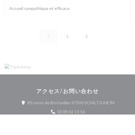
Accueil sympathique et efficace
1
2
3
アクセス/お問い合わせ
((新しい
85 route de Bischwiller 67300 SCHILTIGHEIM
03 88 62 13 56
Facebook ((新しいウィンドウで開
Instagram ((新しいウィ