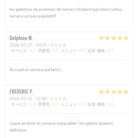
les galettes de pommes de terres n'étaient pas bien cuites,
service un peu expéditif
Delphine
M
2026-07-27
- 20:15 - ゲスト 3
サービス
:
5
/5
雰囲気
:
5
/5
メニュー
:
4
/5
品質-価格
:
4
/5
Accueil et service parfaits!
FREDERIC
P
2026-07-31
- 12:30 - ゲスト 2
サービス
:
5
/5
雰囲気
:
5
/5
メニュー
:
5
/5
品質-価格
:
5
/5
super endroit et service impecable ! les plates étaient
délicieux