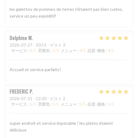
les galettes de pommes de terres n'étaient pas bien cuites,
service un peu expéditif
Delphine
M
2026-07-27
- 20:15 - ゲスト 3
サービス
:
5
/5
雰囲気
:
5
/5
メニュー
:
4
/5
品質-価格
:
4
/5
Accueil et service parfaits!
FREDERIC
P
2026-07-31
- 12:30 - ゲスト 2
サービス
:
5
/5
雰囲気
:
5
/5
メニュー
:
5
/5
品質-価格
:
5
/5
super endroit et service impecable ! les plates étaient
délicieux