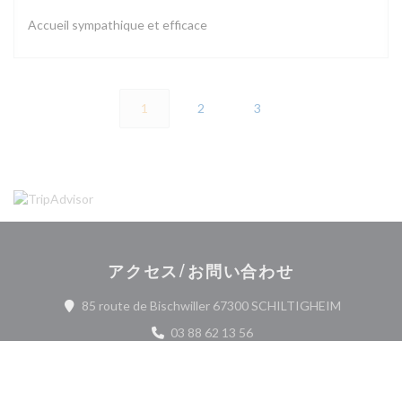
Accueil sympathique et efficace
1
2
3
アクセス/お問い合わせ
((新しい
85 route de Bischwiller 67300 SCHILTIGHEIM
03 88 62 13 56
Facebook ((新しいウィンドウで開
Instagram ((新しいウィ