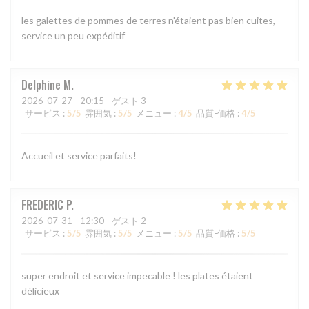
les galettes de pommes de terres n'étaient pas bien cuites,
service un peu expéditif
Delphine
M
2026-07-27
- 20:15 - ゲスト 3
サービス
:
5
/5
雰囲気
:
5
/5
メニュー
:
4
/5
品質-価格
:
4
/5
Accueil et service parfaits!
FREDERIC
P
2026-07-31
- 12:30 - ゲスト 2
サービス
:
5
/5
雰囲気
:
5
/5
メニュー
:
5
/5
品質-価格
:
5
/5
super endroit et service impecable ! les plates étaient
délicieux