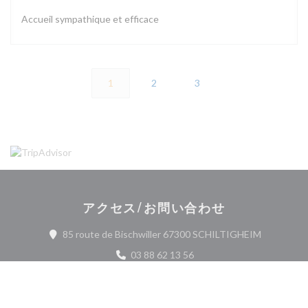
Accueil sympathique et efficace
1
2
3
アクセス/お問い合わせ
((新しい
85 route de Bischwiller 67300 SCHILTIGHEIM
03 88 62 13 56
Facebook ((新しいウィンドウで開
Instagram ((新しいウィ