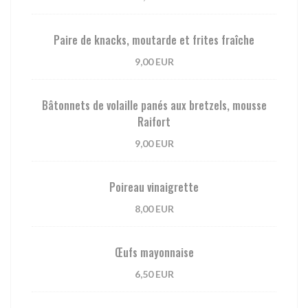
Paire de knacks, moutarde et frites fraîche
9,00 EUR
Bâtonnets de volaille panés aux bretzels, mousse
Raifort
9,00 EUR
Poireau vinaigrette
8,00 EUR
Œufs mayonnaise
6,50 EUR