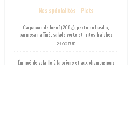
Nos spécialités - Plats
Carpaccio de bœuf (200g), pesto au basilic,
parmesan affiné, salade verte et frites fraîches
21,00 EUR
Émincé de volaille à la crème et aux champignons
spaetzle
16,50 EUR
Cordon bleu de volaille au Munster, spaetzle
15 min d’attente
23,00 EUR
Jarret de porcelet (du Maître charcuterie HERRMANN