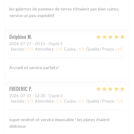
les galettes de pommes de terres n'étaient pas bien cuites,
service un peu expéditif
Delphine
M
2026-07-27
- 20:15 - Ospiti 3
Servizio
:
5
/5
Atmosfera
:
5
/5
Cucina
:
4
/5
Qualità / Prezzo
:
4
/5
Accueil et service parfaits!
FREDERIC
P
2026-07-31
- 12:30 - Ospiti 2
Servizio
:
5
/5
Atmosfera
:
5
/5
Cucina
:
5
/5
Qualità / Prezzo
:
5
/5
super endroit et service impecable ! les plates étaient
délicieux