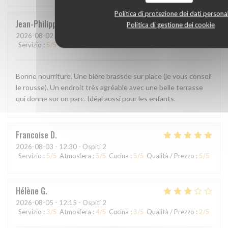
Politica di protezione dei dati personal
Jean-Philippe
M
Politica di gestione dei cookie
2026-08-02
- 19:00 - Ospiti 3
Servizio
:
5
/5
Atmosfera
:
5
/5
Cucina
:
5
/5
Qualità / Prezzo
:
5
/5
Bonne nourriture. Une bière brassée sur place (je vous conseil
le rousse). Un endroit très agréable avec une belle terrasse
qui donne sur un parc. Idéal aussi pour les enfants.
Francoise
D
2026-08-03
- 12:30 - Ospiti 2
Servizio
:
5
/5
Atmosfera
:
5
/5
Cucina
:
5
/5
Qualità / Prezzo
:
5
/5
Hélène
G
2026-08-05
- 12:15 - Ospiti 2
Servizio
:
3
/5
Atmosfera
:
4
/5
Cucina
:
3
/5
Qualità / Prezzo
:
2
/5