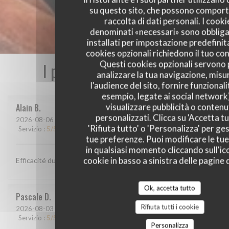
su questo sito, che possono comport
raccolta di dati personali. I cooki
denominati «necessari» sono obbliga
installati per impostazione predefinita
cookies opzionali richiedono il tuo co
Questi cookies opzionali servono 
I pareri dei nostri clienti
analizzare la tua navigazione, misu
l'audience del sito, fornire funzionali
esempio, legate ai social network
visualizzare pubblicità o contenu
Alain
B
personalizzati. Clicca su 'Accetta tu
2026-08-06
- 12:00 - Ospiti 2
'Rifiuta tutto' o 'Personalizza' per ges
Servizio
:
5
/5
Atmosfera
:
4
/5
Cucina
:
4
/5
Qualità / Prezzo
:
4
/5
tue preferenze. Puoi modificare le tue
in qualsiasi momento cliccando sull'ic
cookie in basso a sinistra delle pagine d
Efficacité du personnel, plats goûteux
Ok, accetta tutto
Pascale
D
Rifiuta tutti i cookie
2026-08-03
- 12:30 - Ospiti 9
Servizio
:
5
/5
Atmosfera
:
5
/5
Cucina
:
5
/5
Qualità / Prezzo
:
5
/5
Personalizza