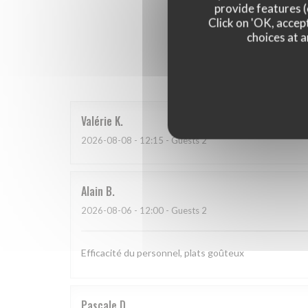
provide features (
Click on 'OK, accept
choices at a
Our 
Valérie
K
2026-08-08
- 12:15 - Guests 2
Alain
B
2026-08-06
- 12:00 - Guests 2
Efficacité du personnel, plats goûteux
Pascale
D