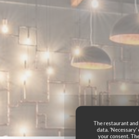
The restaurant and i
data. 'Necessary' 
your consent. The