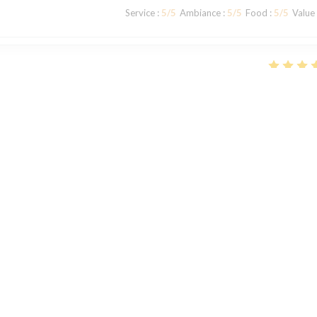
Service
:
5
/5
Ambiance
:
5
/5
Food
:
5
/5
Value
Service
:
4
/5
Ambiance
:
4
/5
Food
:
4
/5
Value
rs un très bon moment en famillet ou entre amis...et on y revient
1
2
3