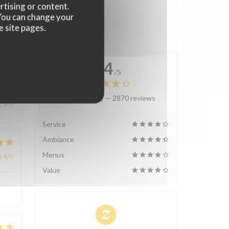
rtising or content.
. You can change your
e site pages.
4.4
/5
Average rating —
2870 reviews
:
4
/5
Service
Ambiance
Menus
:
4
/5
Value