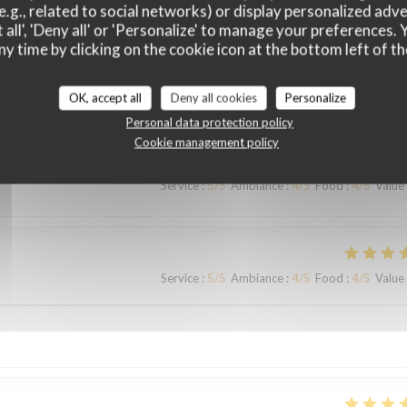
e.g., related to social networks) or display personalized adve
 all', 'Deny all' or 'Personalize' to manage your preferences
ny time by clicking on the cookie icon at the bottom left of th
customer ratings
OK, accept all
Deny all cookies
Personalize
Personal data protection policy
Cookie management policy
Service
:
5
/5
Ambiance
:
4
/5
Food
:
4
/5
Value
Service
:
5
/5
Ambiance
:
4
/5
Food
:
4
/5
Value