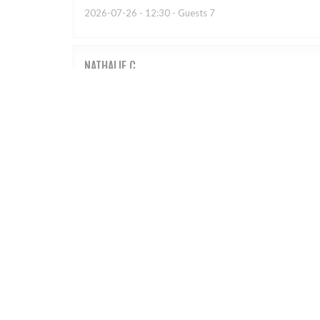
2026-07-26
- 12:30 - Guests 7
NATHALIE
C
2026-07-23
- 19:30 - Guests 3
Lieu emblématique de Schiltigheim. On y passe toujou
inévitablement avec plaisir !