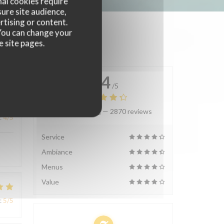
nal cookies require
ure site audience,
rtising or content.
. You can change your
e site pages.
4.4
/5
Average rating —
2870 reviews
:
4
/5
Service
Ambiance
Menus
Value
:
5
/5