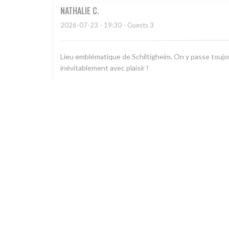
NATHALIE
C
2026-07-23
- 19:30 - Guests 3
Lieu emblématique de Schiltigheim. On y passe toujou
inévitablement avec plaisir !
Christian
H
2026-07-22
- 19:15 - Guests 6
Accueil sympathique et efficace