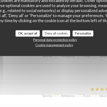
cookies are mandatory and installed by default. Other optio
se optional cookies are used to analyze your browsing, meas
e.g., related to social networks) or display personalized adve
 all', 'Deny all' or 'Personalize' to manage your preferences
ny time by clicking on the cookie icon at the bottom left of th
customer ratings
OK, accept all
Deny all cookies
Personalize
Personal data protection policy
Cookie management policy
Service
:
5
/5
Ambiance
:
4
/5
Food
:
4
/5
Value
Service
:
5
/5
Ambiance
:
5
/5
Food
:
5
/5
Value