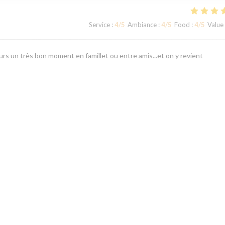
Service
:
4
/5
Ambiance
:
4
/5
Food
:
4
/5
Value
rs un très bon moment en famillet ou entre amis...et on y revient
Service
:
5
/5
Ambiance
:
5
/5
Food
:
4
/5
Value
1
2
3