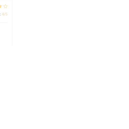
:
4
/5
:
5
/5