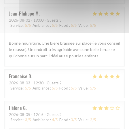
Jean-Philippe
M
2026-08-02
- 19:00 - Guests 3
Service
:
5
/5
Ambiance
:
5
/5
Food
:
5
/5
Value
:
5
/5
Bonne nourriture. Une bière brassée sur place (je vous conseil
le rousse). Un endroit très agréable avec une belle terrasse
qui donne sur un parc. Idéal aussi pour les enfants.
Francoise
D
2026-08-03
- 12:30 - Guests 2
Service
:
5
/5
Ambiance
:
5
/5
Food
:
5
/5
Value
:
5
/5
Hélène
G
2026-08-05
- 12:15 - Guests 2
Service
:
3
/5
Ambiance
:
4
/5
Food
:
3
/5
Value
:
2
/5