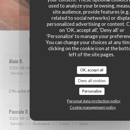
used to analyze your browsing, meas
site audience, provide features (e.g.
related to social networks) or displ
personalized advertising or content. C
on 'OK, accept all', 'Deny all' or
'Personalize' to manage your preferen
Our customer ratings
You can change your choices at any tim
clicking on the cookie icon at the bot
left of the site pages.
Alain
B
2026-08-06
- 12:00 - Guests 2
OK, accept all
Service
:
5
/5
Ambiance
:
4
/5
Food
:
4
/5
Value
:
4
/5
Deny all cookies
Efficacité du personnel, plats goûteux
Personalize
Personal data protection policy
Cookie management policy
Pascale
D
2026-08-03
- 12:30 - Guests 9
Service
:
5
/5
Ambiance
:
5
/5
Food
:
5
/5
Value
:
5
/5