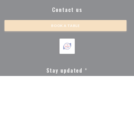
Contact us
BOOK A TABLE
Stay updated
*
Subscribe to our newsletter to receive personalized communications and
marketing offers by email from us.
SUBSCRIBE
© 2026 BRASSERIE MICHEL DEBUS — RESTAURANT WEBSITE
((OPENS IN A NEW WIN
CREATED BY
ZENCHEF