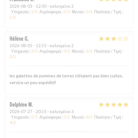
2026-08-03
- 12:30 - καλεσμένοι 2
Υπηρεσία
:
5
/5
Ατμόσφαιρα
:
5
/5
Μενού
:
5
/5
Ποιότητα / Τιμή
:
5
/5
Hélène
G
2026-08-05
- 12:15 - καλεσμένοι 2
Υπηρεσία
:
3
/5
Ατμόσφαιρα
:
4
/5
Μενού
:
3
/5
Ποιότητα / Τιμή
:
2
/5
les galettes de pommes de terres n'étaient pas bien cuites,
service un peu expéditif
Delphine
M
2026-07-27
- 20:15 - καλεσμένοι 3
Υπηρεσία
:
5
/5
Ατμόσφαιρα
:
5
/5
Μενού
:
4
/5
Ποιότητα / Τιμή
:
4
/5