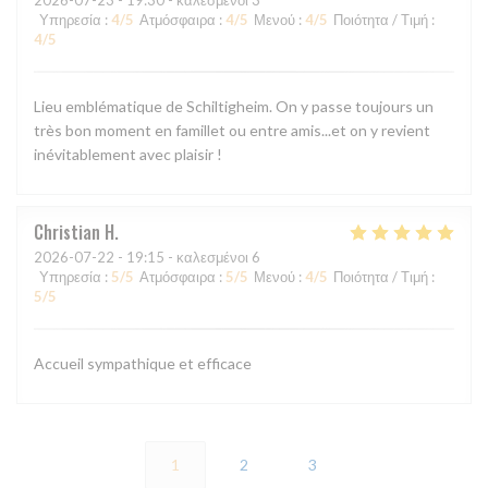
2026-07-23
- 19:30 - καλεσμένοι 3
Υπηρεσία
:
4
/5
Ατμόσφαιρα
:
4
/5
Μενού
:
4
/5
Ποιότητα / Τιμή
:
4
/5
Lieu emblématique de Schiltigheim. On y passe toujours un
très bon moment en famillet ou entre amis...et on y revient
inévitablement avec plaisir !
Christian
H
2026-07-22
- 19:15 - καλεσμένοι 6
Υπηρεσία
:
5
/5
Ατμόσφαιρα
:
5
/5
Μενού
:
4
/5
Ποιότητα / Τιμή
:
5
/5
Accueil sympathique et efficace
1
2
3