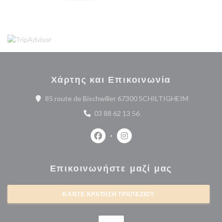
Χάρτης και Επικοινωνία
((ανοίγει σ
85 route de Bischwiller 67300 SCHILTIGHEIM
03 88 62 13 56
Facebook ((ανοίγει σε νέο παράθυρο
Instagram ((ανοίγει σε νέο 
Επικοινωνήστε μαζί μας
ΚΆΝΤΕ ΚΡΆΤΗΣΗ ΤΡΑΠΕΖΙΟΎ