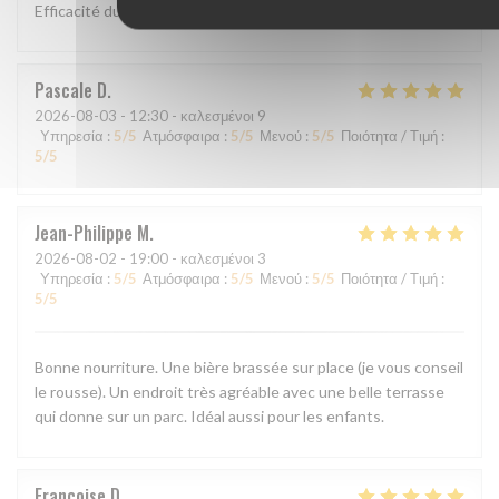
Efficacité du personnel, plats goûteux
Pascale
D
2026-08-03
- 12:30 - καλεσμένοι 9
Υπηρεσία
:
5
/5
Ατμόσφαιρα
:
5
/5
Μενού
:
5
/5
Ποιότητα / Τιμή
:
5
/5
Jean-Philippe
M
2026-08-02
- 19:00 - καλεσμένοι 3
Υπηρεσία
:
5
/5
Ατμόσφαιρα
:
5
/5
Μενού
:
5
/5
Ποιότητα / Τιμή
:
5
/5
Bonne nourriture. Une bière brassée sur place (je vous conseil
le rousse). Un endroit très agréable avec une belle terrasse
qui donne sur un parc. Idéal aussi pour les enfants.
Francoise
D