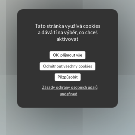
Tato stránka využívá cookies
a dává ti na výběr, co chceš
aktivovat
OK, přijmout vše
Odmítnout všechny cookies
Přizpůsobit
Zásady ochrany osobních údajů
undefined