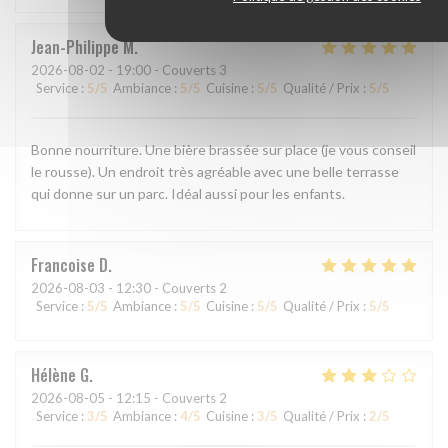
Jean-Philippe
M
2026-08-02
- 19:00 - Couverts 3
Service
:
5
/5
Ambiance
:
5
/5
Cuisine
:
5
/5
Qualité / Prix
:
5
/5
Bonne nourriture. Une bière brassée sur place (je vous conseil
le rousse). Un endroit très agréable avec une belle terrasse
qui donne sur un parc. Idéal aussi pour les enfants.
Francoise
D
2026-08-03
- 12:30 - Couverts 2
Service
:
5
/5
Ambiance
:
5
/5
Cuisine
:
5
/5
Qualité / Prix
:
5
/5
Hélène
G
2026-08-05
- 12:15 - Couverts 2
Service
:
3
/5
Ambiance
:
4
/5
Cuisine
:
3
/5
Qualité / Prix
:
2
/5