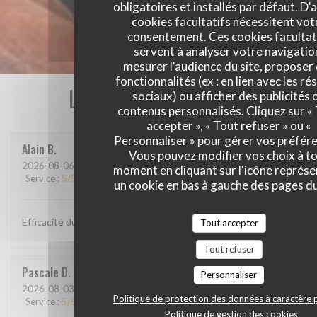
obligatoires et installés par défaut. D'
cookies facultatifs nécessitent vot
consentement. Ces cookies facultat
servent à analyser votre navigatio
mesurer l'audience du site, proposer
fonctionnalités (ex : en lien avec les r
Les avis de nos clients
sociaux) ou afficher des publicités 
contenus personnalisés. Cliquez sur «
accepter », « Tout refuser » ou «
Personnaliser » pour gérer vos préfér
Alain
B
Vous pouvez modifier vos choix à t
2026-08-06
- 12:00 - Couverts 2
moment en cliquant sur l'icône représ
Service
:
5
/5
Ambiance
:
4
/5
Cuisine
:
4
/5
Qualité / Prix
:
4
/5
un cookie en bas à gauche des pages du
Efficacité du personnel, plats goûteux
Tout accepter
Tout refuser
Pascale
D
Personnaliser
2026-08-03
- 12:30 - Couverts 9
Politique de protection des données à caractère 
Service
:
5
/5
Ambiance
:
5
/5
Cuisine
:
5
/5
Qualité / Prix
:
5
/5
Politique de gestion des cookies