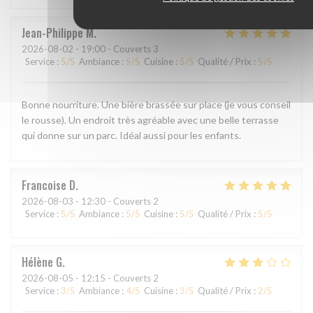
Jean-Philippe
M
2026-08-02
- 19:00 - Couverts 3
Service
:
5
/5
Ambiance
:
5
/5
Cuisine
:
5
/5
Qualité / Prix
:
5
/5
Bonne nourriture. Une bière brassée sur place (je vous conseil
le rousse). Un endroit très agréable avec une belle terrasse
qui donne sur un parc. Idéal aussi pour les enfants.
Francoise
D
2026-08-03
- 12:30 - Couverts 2
Service
:
5
/5
Ambiance
:
5
/5
Cuisine
:
5
/5
Qualité / Prix
:
5
/5
Hélène
G
2026-08-05
- 12:15 - Couverts 2
Service
:
3
/5
Ambiance
:
4
/5
Cuisine
:
3
/5
Qualité / Prix
:
2
/5