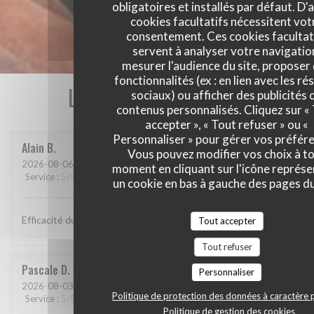
obligatoires et installés par défaut. D'
cookies facultatifs nécessitent vot
consentement. Ces cookies facultat
servent à analyser votre navigatio
mesurer l'audience du site, proposer
fonctionnalités (ex : en lien avec les r
Les avis de nos clients
sociaux) ou afficher des publicités 
contenus personnalisés. Cliquez sur «
accepter », « Tout refuser » ou «
Personnaliser » pour gérer vos préfér
Alain
B
Vous pouvez modifier vos choix à t
2026-08-06
- 12:00 - Couverts 2
moment en cliquant sur l'icône représ
Service
:
5
/5
Ambiance
:
4
/5
Cuisine
:
4
/5
Qualité / Prix
:
4
/5
un cookie en bas à gauche des pages du
Efficacité du personnel, plats goûteux
Tout accepter
Tout refuser
Pascale
D
Personnaliser
2026-08-03
- 12:30 - Couverts 9
Politique de protection des données à caractère 
Service
:
5
/5
Ambiance
:
5
/5
Cuisine
:
5
/5
Qualité / Prix
:
5
/5
Politique de gestion des cookies