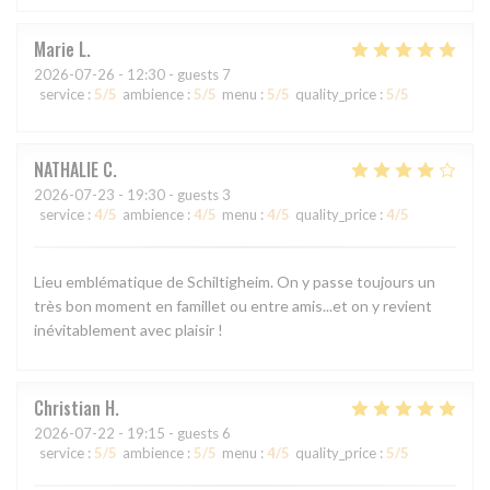
Marie
L
2026-07-26
- 12:30 - guests 7
service
:
5
/5
ambience
:
5
/5
menu
:
5
/5
quality_price
:
5
/5
NATHALIE
C
2026-07-23
- 19:30 - guests 3
service
:
4
/5
ambience
:
4
/5
menu
:
4
/5
quality_price
:
4
/5
Lieu emblématique de Schiltigheim. On y passe toujours un
très bon moment en famillet ou entre amis...et on y revient
inévitablement avec plaisir !
Christian
H
2026-07-22
- 19:15 - guests 6
service
:
5
/5
ambience
:
5
/5
menu
:
4
/5
quality_price
:
5
/5