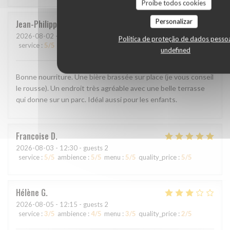
Proíbe todos cookies
Personalizar
Jean-Philippe
M
2026-08-02
- 19:00 - guests 3
Política de proteção de dados pesso
service
:
5
/5
ambience
:
5
/5
menu
:
5
/5
quality_price
:
5
/5
undefined
Bonne nourriture. Une bière brassée sur place (je vous conseil
le rousse). Un endroit très agréable avec une belle terrasse
qui donne sur un parc. Idéal aussi pour les enfants.
Francoise
D
2026-08-03
- 12:30 - guests 2
service
:
5
/5
ambience
:
5
/5
menu
:
5
/5
quality_price
:
5
/5
Hélène
G
2026-08-05
- 12:15 - guests 2
service
:
3
/5
ambience
:
4
/5
menu
:
3
/5
quality_price
:
2
/5