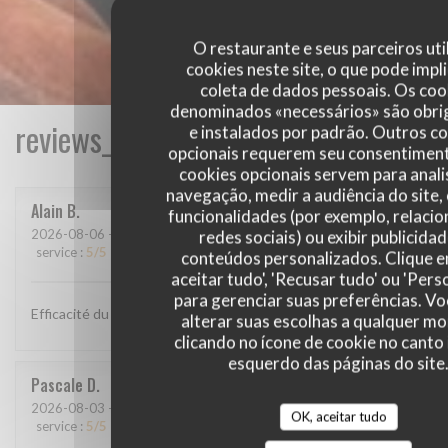
O restaurante e seus parceiros uti
cookies neste site, o que pode impli
coleta de dados pessoais. Os coo
denominados «necessários» são obri
reviews_from_our_clients_following_
e instalados por padrão. Outros c
opcionais requerem seu consentiment
cookies opcionais servem para anali
navegação, medir a audiência do site,
Alain
B
funcionalidades (por exemplo, relaci
2026-08-06
- 12:00 - guests 2
redes sociais) ou exibir publicida
service
:
5
/5
ambience
:
4
/5
menu
:
4
/5
quality_price
:
4
/5
conteúdos personalizados. Clique 
aceitar tudo', 'Recusar tudo' ou 'Pers
para gerenciar suas preferências. V
Efficacité du personnel, plats goûteux
alterar suas escolhas a qualquer 
clicando no ícone de cookie no canto 
esquerdo das páginas do site
Pascale
D
2026-08-03
- 12:30 - guests 9
OK, aceitar tudo
service
:
5
/5
ambience
:
5
/5
menu
:
5
/5
quality_price
:
5
/5