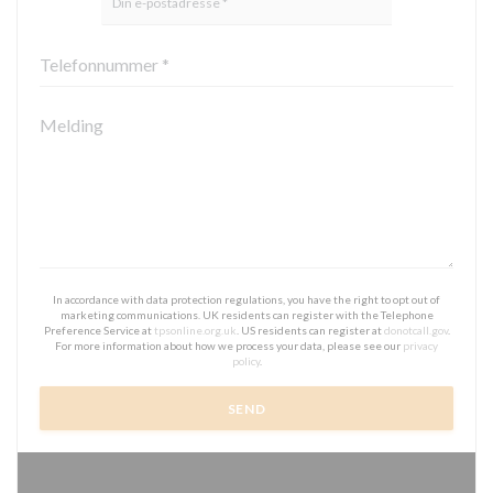
In accordance with data protection regulations, you have the right to opt out of
marketing communications. UK residents can register with the Telephone
Preference Service at
tpsonline.org.uk
. US residents can register at
donotcall.gov
.
For more information about how we process your data, please see our
privacy
policy
.