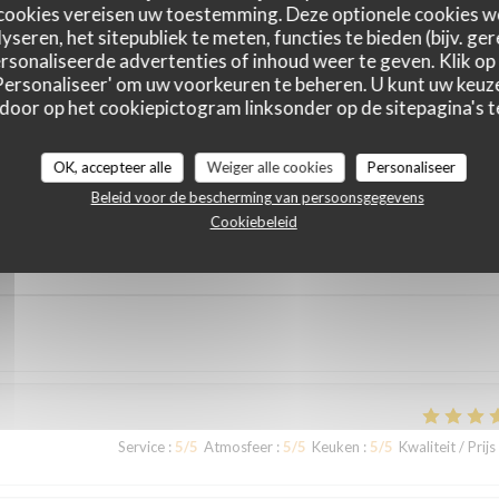
cookies vereisen uw toestemming. Deze optionele cookies 
yseren, het sitepubliek te meten, functies te bieden (bijv. ge
sonaliseerde advertenties of inhoud weer te geven. Klik op '
 'Personaliseer' om uw voorkeuren te beheren. U kunt uw keu
 door op het cookiepictogram linksonder op de sitepagina's te
astbeoordelingen
OK, accepteer alle
Weiger alle cookies
Personaliseer
Beleid voor de bescherming van persoonsgegevens
Cookiebeleid
Service
:
5
/5
Atmosfeer
:
4
/5
Keuken
:
4
/5
Kwaliteit / Prijs
Service
:
5
/5
Atmosfeer
:
5
/5
Keuken
:
5
/5
Kwaliteit / Prijs