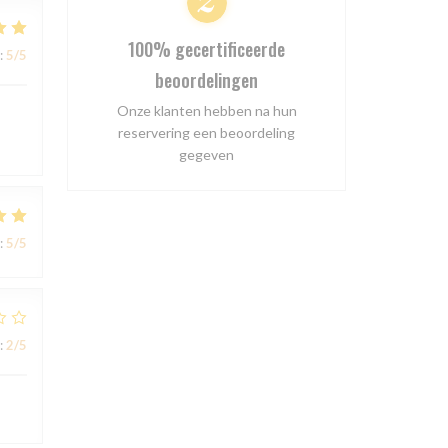
100% gecertificeerde
:
5
/5
beoordelingen
Onze klanten hebben na hun
reservering een beoordeling
gegeven
:
5
/5
:
2
/5