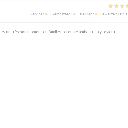
Service
:
4
/5
Atmosfeer
:
4
/5
Keuken
:
4
/5
Kwaliteit / Prijs
rs un très bon moment en famillet ou entre amis...et on y revient
Service
:
5
/5
Atmosfeer
:
5
/5
Keuken
:
4
/5
Kwaliteit / Prijs
1
2
3