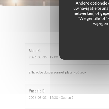
Andere optionele 
uw navigatie te anal
netwerken) of geper
'Weiger alle' of
wijzigen
Onze g
Alain
B
2026-08-06
- 12:00 - Gasten 2
Efficacité du personnel, plats goûteux
Pascale
D
2026-08-03
- 12:30 - Gasten 9