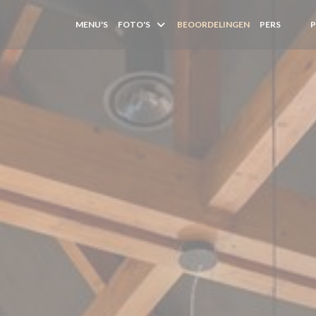
MENU'S
FOTO'S
BEOORDELINGEN
PERS
((OPE
((O