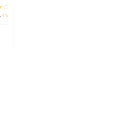
:
4
/5
:
5
/5