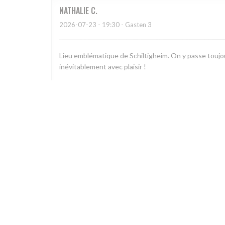
NATHALIE
C
2026-07-23
- 19:30 - Gasten 3
Lieu emblématique de Schiltigheim. On y passe toujou
inévitablement avec plaisir !
Christian
H
2026-07-22
- 19:15 - Gasten 6
Accueil sympathique et efficace