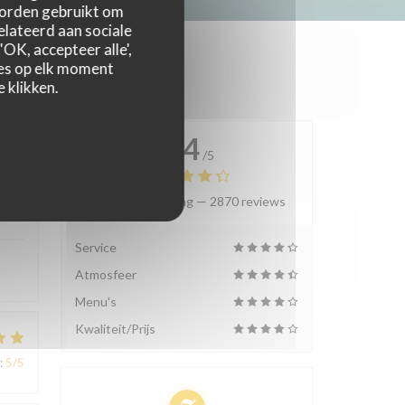
worden gebruikt om
relateerd aan sociale
OK, accepteer alle',
zes op elk moment
 klikken.
4.4
/5
Gemiddelde rating —
2870 reviews
:
4
/5
Service
Atmosfeer
Menu's
Kwaliteit/Prijs
:
5
/5