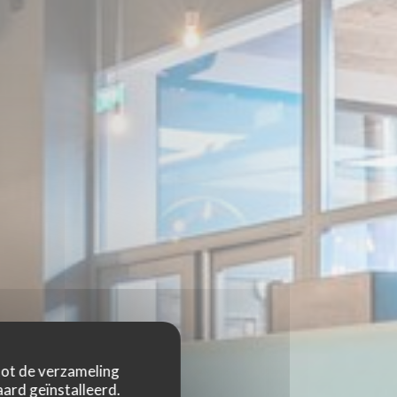
 tot de verzameling
ard geïnstalleerd.