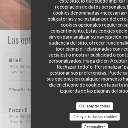
este sitio, lo que puede implicar 
recopilación de datos personales. 
cookies denominadas «necesarias»
obligatorias y se instalan por defecto
cookies opcionales requieren s
consentimiento. Estas cookies opcio
Las opiniones de nuestros clientes
sirven para analizar su navegación, me
audiencia del sitio, ofrecer funcional
(por ejemplo, relacionadas con re
sociales) o mostrar publicidad o cont
Alain
B
personalizados. Haga clic en 'Aceptar 
'Rechazar todo' o 'Personalizar' p
2026-08-06
- 12:00 - Invitados 2
gestionar sus preferencias. Puede c
Servicio
:
5
/5
Ambiente
:
4
/5
Menú
:
4
/5
Calidad / Precio
:
4
/5
sus opciones en cualquier momento h
clic en el icono de cookie en la parte i
Efficacité du personnel, plats goûteux
izquierda de las páginas del sitio
OK, aceptar todas
Pascale
D
Denegar todas las cookies
2026-08-03
- 12:30 - Invitados 9
Servicio
:
5
/5
Ambiente
:
5
/5
Menú
:
5
/5
Calidad / Precio
:
5
/5
Personalizar