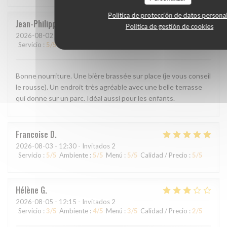
Política de protección de datos persona
Jean-Philippe
M
Política de gestión de cookies
2026-08-02
- 19:00 - Invitados 3
Servicio
:
5
/5
Ambiente
:
5
/5
Menú
:
5
/5
Calidad / Precio
:
5
/5
Bonne nourriture. Une bière brassée sur place (je vous conseil
le rousse). Un endroit très agréable avec une belle terrasse
qui donne sur un parc. Idéal aussi pour les enfants.
Francoise
D
2026-08-03
- 12:30 - Invitados 2
Servicio
:
5
/5
Ambiente
:
5
/5
Menú
:
5
/5
Calidad / Precio
:
5
/5
Hélène
G
2026-08-05
- 12:15 - Invitados 2
Servicio
:
3
/5
Ambiente
:
4
/5
Menú
:
3
/5
Calidad / Precio
:
2
/5