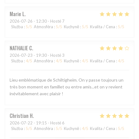
Marie
L
2026-07-26
- 12:30 - Hosté 7
Služba
:
5
/5
Atmosféra
:
5
/5
Kuchyně
:
5
/5
Kvalita / Cena
:
5
/5
NATHALIE
C
2026-07-23
- 19:30 - Hosté 3
Služba
:
4
/5
Atmosféra
:
4
/5
Kuchyně
:
4
/5
Kvalita / Cena
:
4
/5
Lieu emblématique de Schiltigheim. On y passe toujours un
très bon moment en famillet ou entre amis...et on y revient
inévitablement avec plaisir !
Christian
H
2026-07-22
- 19:15 - Hosté 6
Služba
:
5
/5
Atmosféra
:
5
/5
Kuchyně
:
4
/5
Kvalita / Cena
:
5
/5