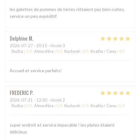
les galettes de pommes de terres n'étaient pas bien cuites,
service un peu expéditif
Delphine
M
2026-07-27
- 20:15 - Hosté 3
Služba
:
5
/5
Atmosféra
:
5
/5
Kuchyně
:
4
/5
Kvalita / Cena
:
4
/5
Accueil et service parfaits!
FREDERIC
P
2026-07-31
- 12:30 - Hosté 2
Služba
:
5
/5
Atmosféra
:
5
/5
Kuchyně
:
5
/5
Kvalita / Cena
:
5
/5
super endroit et service impecable ! les plates étaient
délicieux