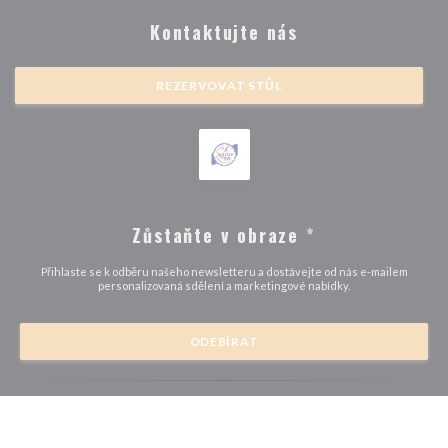
Kontaktujte nás
REZERVOVAT STŮL
Zůstaňte v obraze
*
Přihlaste se k odběru našeho newsletteru a dostávejte od nás e-mailem
personalizovaná sdělení a marketingové nabídky.
ODEBÍRAT
© 2026 BRASSERIE MICHEL DEBUS — WEBOVÉ STRÁNKY
((OTEVŘE SE 
RESTAURACE BYLY VYTVOŘENY
ZENCHEF