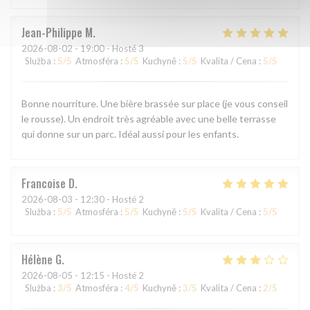
Jean-Philippe
M
2026-08-02
- 19:00 - Hosté 3
Služba
:
5
/5
Atmosféra
:
5
/5
Kuchyně
:
5
/5
Kvalita / Cena
:
5
/5
Bonne nourriture. Une bière brassée sur place (je vous conseil
le rousse). Un endroit très agréable avec une belle terrasse
qui donne sur un parc. Idéal aussi pour les enfants.
Francoise
D
2026-08-03
- 12:30 - Hosté 2
Služba
:
5
/5
Atmosféra
:
5
/5
Kuchyně
:
5
/5
Kvalita / Cena
:
5
/5
Hélène
G
2026-08-05
- 12:15 - Hosté 2
Služba
:
3
/5
Atmosféra
:
4
/5
Kuchyně
:
3
/5
Kvalita / Cena
:
2
/5