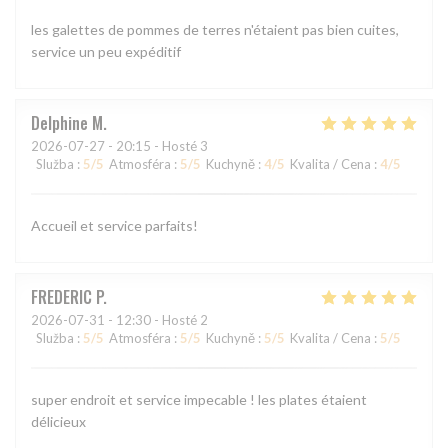
les galettes de pommes de terres n'étaient pas bien cuites,
service un peu expéditif
Delphine
M
2026-07-27
- 20:15 - Hosté 3
Služba
:
5
/5
Atmosféra
:
5
/5
Kuchyně
:
4
/5
Kvalita / Cena
:
4
/5
Accueil et service parfaits!
FREDERIC
P
2026-07-31
- 12:30 - Hosté 2
Služba
:
5
/5
Atmosféra
:
5
/5
Kuchyně
:
5
/5
Kvalita / Cena
:
5
/5
super endroit et service impecable ! les plates étaient
délicieux