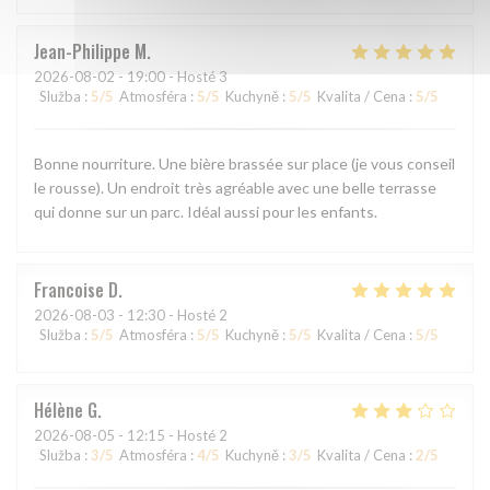
Jean-Philippe
M
2026-08-02
- 19:00 - Hosté 3
Služba
:
5
/5
Atmosféra
:
5
/5
Kuchyně
:
5
/5
Kvalita / Cena
:
5
/5
Bonne nourriture. Une bière brassée sur place (je vous conseil
le rousse). Un endroit très agréable avec une belle terrasse
qui donne sur un parc. Idéal aussi pour les enfants.
Francoise
D
2026-08-03
- 12:30 - Hosté 2
Služba
:
5
/5
Atmosféra
:
5
/5
Kuchyně
:
5
/5
Kvalita / Cena
:
5
/5
Hélène
G
2026-08-05
- 12:15 - Hosté 2
Služba
:
3
/5
Atmosféra
:
4
/5
Kuchyně
:
3
/5
Kvalita / Cena
:
2
/5