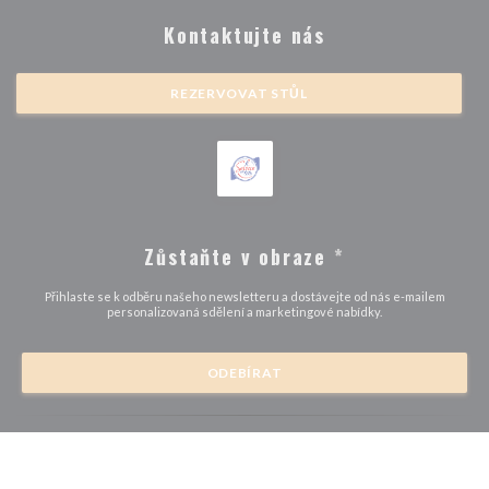
Kontaktujte nás
REZERVOVAT STŮL
Zůstaňte v obraze
*
Přihlaste se k odběru našeho newsletteru a dostávejte od nás e-mailem
personalizovaná sdělení a marketingové nabídky.
ODEBÍRAT
© 2026 BRASSERIE MICHEL DEBUS — WEBOVÉ STRÁNKY
((OTEVŘE SE 
RESTAURACE BYLY VYTVOŘENY
ZENCHEF