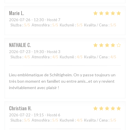
Marie
L
2026-07-26
- 12:30 - Hosté 7
Služba
:
5
/5
Atmosféra
:
5
/5
Kuchyně
:
5
/5
Kvalita / Cena
:
5
/5
NATHALIE
C
2026-07-23
- 19:30 - Hosté 3
Služba
:
4
/5
Atmosféra
:
4
/5
Kuchyně
:
4
/5
Kvalita / Cena
:
4
/5
Lieu emblématique de Schiltigheim. On y passe toujours un
très bon moment en famillet ou entre amis...et on y revient
inévitablement avec plaisir !
Christian
H
2026-07-22
- 19:15 - Hosté 6
Služba
:
5
/5
Atmosféra
:
5
/5
Kuchyně
:
4
/5
Kvalita / Cena
:
5
/5