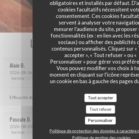
obligatoires et installés par défaut. D'
cookies facultatifs nécessitent vot
consentement. Ces cookies facultat
servent à analyser votre navigatio
mesurer l'audience du site, proposer
fonctionnalités (ex : en lien avec les r
Les avis de nos clients
sociaux) ou afficher des publicités 
contenus personnalisés. Cliquez sur «
accepter », « Tout refuser » ou «
Personnaliser » pour gérer vos préfér
Alain
B
Vous pouvez modifier vos choix à t
2026-08-06
- 12:00 - Couverts 2
moment en cliquant sur l'icône représ
Service
:
5
/5
Ambiance
:
4
/5
Cuisine
:
4
/5
Qualité / Prix
:
4
/5
un cookie en bas à gauche des pages du
Efficacité du personnel, plats goûteux
Tout accepter
Tout refuser
Pascale
D
Personnaliser
2026-08-03
- 12:30 - Couverts 9
Politique de protection des données à caractère 
Service
:
5
/5
Ambiance
:
5
/5
Cuisine
:
5
/5
Qualité / Prix
:
5
/5
Politique de gestion des cookies