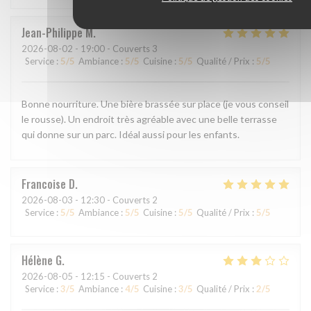
Jean-Philippe
M
2026-08-02
- 19:00 - Couverts 3
Service
:
5
/5
Ambiance
:
5
/5
Cuisine
:
5
/5
Qualité / Prix
:
5
/5
Bonne nourriture. Une bière brassée sur place (je vous conseil
le rousse). Un endroit très agréable avec une belle terrasse
qui donne sur un parc. Idéal aussi pour les enfants.
Francoise
D
2026-08-03
- 12:30 - Couverts 2
Service
:
5
/5
Ambiance
:
5
/5
Cuisine
:
5
/5
Qualité / Prix
:
5
/5
Hélène
G
2026-08-05
- 12:15 - Couverts 2
Service
:
3
/5
Ambiance
:
4
/5
Cuisine
:
3
/5
Qualité / Prix
:
2
/5