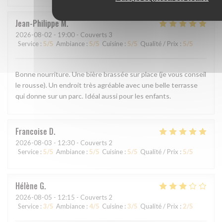
Jean-Philippe
M
2026-08-02
- 19:00 - Couverts 3
Service
:
5
/5
Ambiance
:
5
/5
Cuisine
:
5
/5
Qualité / Prix
:
5
/5
Bonne nourriture. Une bière brassée sur place (je vous conseil
le rousse). Un endroit très agréable avec une belle terrasse
qui donne sur un parc. Idéal aussi pour les enfants.
Francoise
D
2026-08-03
- 12:30 - Couverts 2
Service
:
5
/5
Ambiance
:
5
/5
Cuisine
:
5
/5
Qualité / Prix
:
5
/5
Hélène
G
2026-08-05
- 12:15 - Couverts 2
Service
:
3
/5
Ambiance
:
4
/5
Cuisine
:
3
/5
Qualité / Prix
:
2
/5