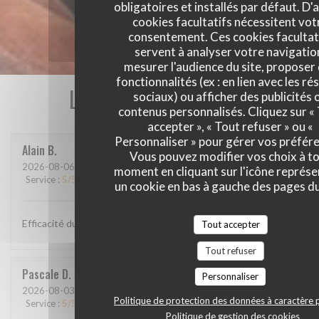
obligatoires et installés par défaut. D'
cookies facultatifs nécessitent vot
consentement. Ces cookies facultat
servent à analyser votre navigatio
mesurer l'audience du site, proposer
fonctionnalités (ex : en lien avec les r
Les avis de nos clients
sociaux) ou afficher des publicités 
contenus personnalisés. Cliquez sur «
accepter », « Tout refuser » ou «
Personnaliser » pour gérer vos préfér
Alain
B
Vous pouvez modifier vos choix à t
2026-08-06
- 12:00 - Couverts 2
moment en cliquant sur l'icône représ
Service
:
5
/5
Ambiance
:
4
/5
Cuisine
:
4
/5
Qualité / Prix
:
4
/5
un cookie en bas à gauche des pages du
Efficacité du personnel, plats goûteux
Tout accepter
Tout refuser
Pascale
D
Personnaliser
2026-08-03
- 12:30 - Couverts 9
Politique de protection des données à caractère 
Service
:
5
/5
Ambiance
:
5
/5
Cuisine
:
5
/5
Qualité / Prix
:
5
/5
Politique de gestion des cookies