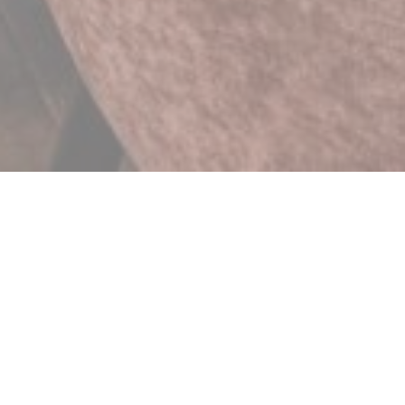
BRASSERIE MICHEL DEBUS
des cuves cuivrées de brassage, propose une cuisine traditionnelle r