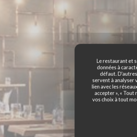
Le restaurant et s
données à caractèr
défaut. D'autres
servent à analyser v
BR
lien avec les réseau
accepter », « Tout
BRASSERIE MICHE
vos choix à tout mo