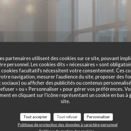
es partenaires utilisent des cookies sur ce site, pouvant impli
e personnel. Les cookies dits « nécessaires » sont obligatoir
 cookies facultatifs nécessitent votre consentement. Ces co
otre navigation, mesurer l'audience du site, proposer des fon
ASSERIE MICHEL DE
x sociaux) ou afficher des publicités ou contenus personnalisé
 refuser » ou « Personnaliser » pour gérer vos préférences. V
L DEBUS
ment en cliquant sur l'icône représentant un cookie en bas à
FOUR CUISSON FEU DE BOIS
|
SCHILTIGHEIM
site.
Tout accepter
Tout refuser
Personnaliser
RÉSERVER
Politique de protection des données à caractère personnel