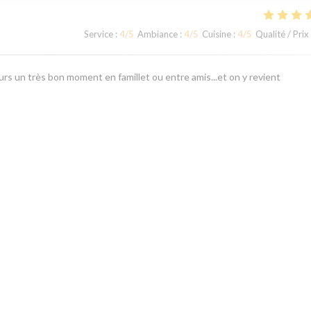
Service
:
4
/5
Ambiance
:
4
/5
Cuisine
:
4
/5
Qualité / Prix
rs un très bon moment en famillet ou entre amis...et on y revient
Service
:
5
/5
Ambiance
:
5
/5
Cuisine
:
4
/5
Qualité / Prix
1
2
3