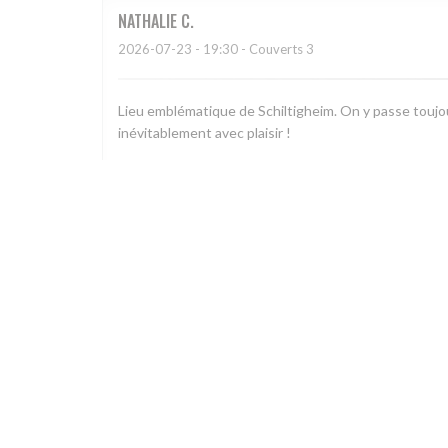
NATHALIE
C
2026-07-23
- 19:30 - Couverts 3
Lieu emblématique de Schiltigheim. On y passe toujou
inévitablement avec plaisir !
Christian
H
2026-07-22
- 19:15 - Couverts 6
Accueil sympathique et efficace