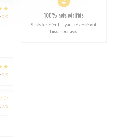
100% avis vérifiés
:
5
/5
Seuls les clients ayant réservé ont
laissé leur avis
:
5
/5
:
2
/5