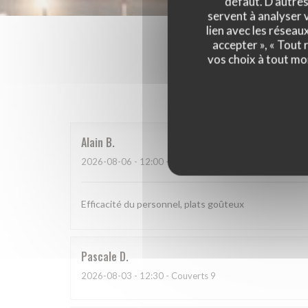
défaut. D'autres
servent à analyser v
lien avec les réseau
accepter », « Tout
vos choix à tout mo
Les a
Alain
B
2026-08-06
- 12:00 - Couverts 2
Efficacité du personnel, plats goûteux
Pascale
D
2026-08-03
- 12:30 - Couverts 9