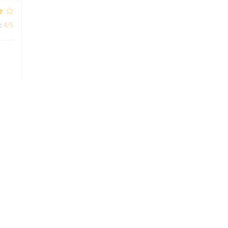
:
4
/5
:
5
/5