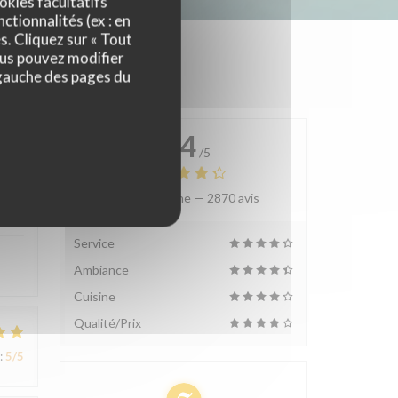
okies facultatifs
ctionnalités (ex : en
s. Cliquez sur « Tout
ous pouvez modifier
 gauche des pages du
4.4
/5
Note moyenne —
2870 avis
:
4
/5
Service
Ambiance
Cuisine
Qualité/Prix
:
5
/5