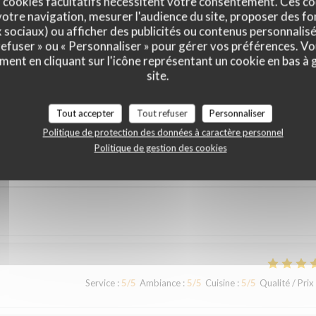
 cookies facultatifs nécessitent votre consentement. Ces co
otre navigation, mesurer l'audience du site, proposer des fon
x sociaux) ou afficher des publicités ou contenus personnalisé
 refuser » ou « Personnaliser » pour gérer vos préférences. V
ment en cliquant sur l'icône représentant un cookie en bas à
site.
vis de nos clients
Tout accepter
Tout refuser
Personnaliser
Politique de protection des données à caractère personnel
Politique de gestion des cookies
Service
:
5
/5
Ambiance
:
4
/5
Cuisine
:
4
/5
Qualité / Prix
Service
:
5
/5
Ambiance
:
5
/5
Cuisine
:
5
/5
Qualité / Prix