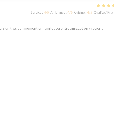
Service
:
4
/5
Ambiance
:
4
/5
Cuisine
:
4
/5
Qualité / Prix
rs un très bon moment en famillet ou entre amis...et on y revient
Service
:
5
/5
Ambiance
:
5
/5
Cuisine
:
4
/5
Qualité / Prix
1
2
3