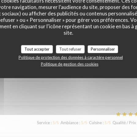
 cookies facultatifs nécessitent votre consentement. Ces co
otre navigation, mesurer l'audience du site, proposer des fon
x sociaux) ou afficher des publicités ou contenus personnalisé
 refuser » ou « Personnaliser » pour gérer vos préférences. V
ment en cliquant sur l'icône représentant un cookie en bas à
site.
vis de nos clients
Tout accepter
Tout refuser
Personnaliser
Politique de protection des données à caractère personnel
Politique de gestion des cookies
Service
:
5
/5
Ambiance
:
4
/5
Cuisine
:
4
/5
Qualité / Prix
Service
:
5
/5
Ambiance
:
5
/5
Cuisine
:
5
/5
Qualité / Prix