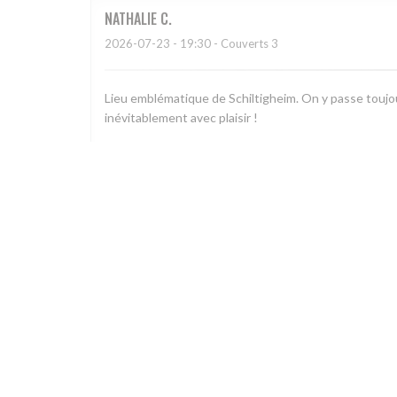
NATHALIE
C
2026-07-23
- 19:30 - Couverts 3
Lieu emblématique de Schiltigheim. On y passe toujou
inévitablement avec plaisir !
Christian
H
2026-07-22
- 19:15 - Couverts 6
Accueil sympathique et efficace