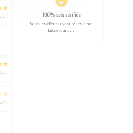
100% avis vérifiés
:
5
/5
Seuls les clients ayant réservé ont
laissé leur avis
:
5
/5
:
2
/5