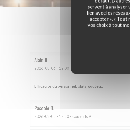
défaut. D'autres
servent à analyser v
lien avec les réseau
accepter », « Tout
vos choix à tout mo
Les a
Alain
B
2026-08-06
- 12:00 - Couverts 2
Efficacité du personnel, plats goûteux
Pascale
D
2026-08-03
- 12:30 - Couverts 9