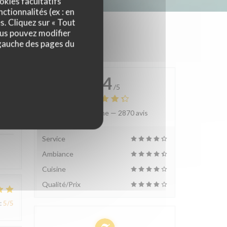
okies facultatifs
ctionnalités (ex : en
s. Cliquez sur « Tout
ous pouvez modifier
 gauche des pages du
4.4
/5
Note moyenne —
2870 avis
:
4
/5
Service
Ambiance
Cuisine
Qualité/Prix
:
5
/5