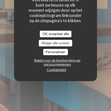
RESERVEER EEN TAFEL
kunt uw keuzes op elk
moment wijzigen door op het
cookiepictogram linksonder
op de sitepagina's te klikken.
OK, accepteer alle
Weiger alle cookies
Personaliseer
Beleid voor de bescherming van
persoonsgegevens
Cookiebeleid