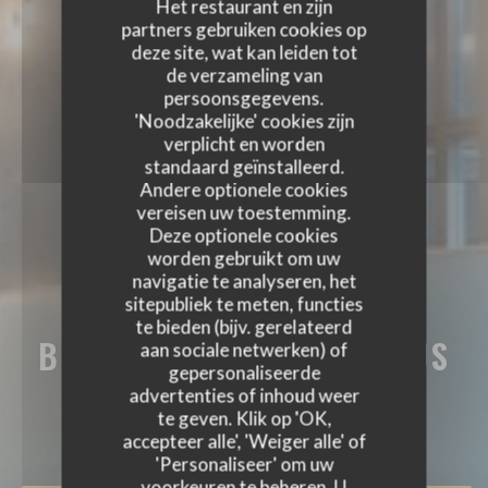
Het restaurant en zijn
partners gebruiken cookies op
deze site, wat kan leiden tot
de verzameling van
persoonsgegevens.
'Noodzakelijke' cookies zijn
verplicht en worden
standaard geïnstalleerd.
Andere optionele cookies
vereisen uw toestemming.
Deze optionele cookies
worden gebruikt om uw
navigatie te analyseren, het
sitepubliek te meten, functies
te bieden (bijv. gerelateerd
BRASSERIE MICHEL DEBUS
aan sociale netwerken) of
gepersonaliseerde
BRASSERIE MICHEL DEBUS
advertenties of inhoud weer
HOUTGESTOOKTE KOOKOVEN
|
te geven. Klik op 'OK,
SCHILTIGHEIM
accepteer alle', 'Weiger alle' of
'Personaliseer' om uw
voorkeuren te beheren. U