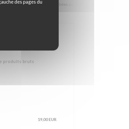
 gauche des pages du
RGER
Nos viandes
Nos flambées au feu de bois
Menu enfant
e produits bruts
19,00 EUR