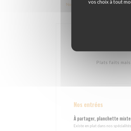
vos choix à tout mo
Nos entrées
NOS SALADES
N
Plats faits mai
Nos entrées
À partager, planchette mixte
Existe en plat dans nos spécialité