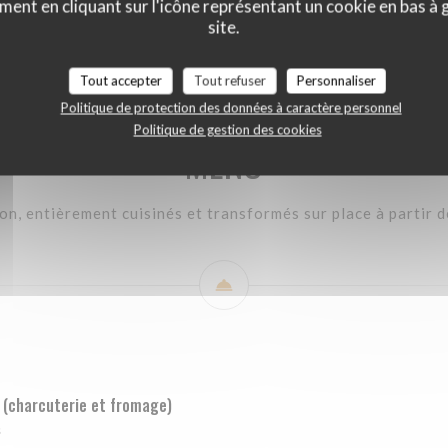
ment en cliquant sur l'icône représentant un cookie en bas à
OS GALETTES DE POMMES DE TERRE
Nos spécialités - Plats
BU
site.
Tout accepter
Tout refuser
Personnaliser
Politique de protection des données à caractère personnel
Politique de gestion des cookies
MENU
son, entièrement cuisinés et transformés sur place à partir d
 (charcuterie et fromage)
s