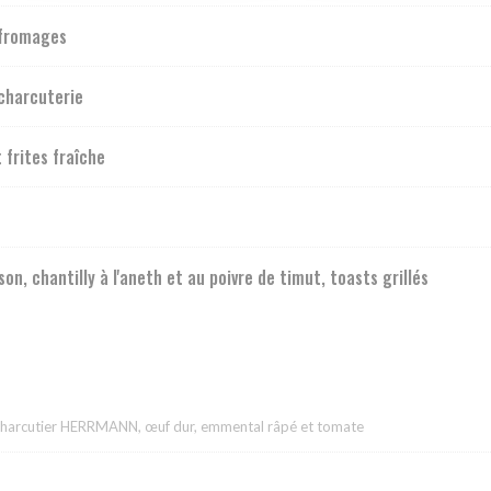
 fromages
 charcuterie
 frites fraîche
n, chantilly à l'aneth et au poivre de timut, toasts grillés
e charcutier HERRMANN, œuf dur, emmental râpé et tomate