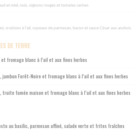
aud et miel, noix, oignons rouges et tomates cerises
et, croûtons à l'ail, copeaux de parmesan, bacon et sauce César aux anchois
ES DE TERRE
t fromage blanc à l’ail et aux fines herbes
jambon Forêt-Noire et fromage blanc à l’ail et aux fines herbes
truite fumée maison et fromage blanc à l’ail et aux fines herbes
to au basilic, parmesan affiné, salade verte et frites fraîches