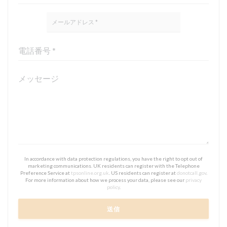
In accordance with data protection regulations, you have the right to opt out of
marketing communications. UK residents can register with the Telephone
Preference Service at
tpsonline.org.uk
. US residents can register at
donotcall.gov
.
For more information about how we process your data, please see our
privacy
policy
.