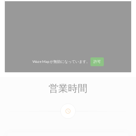
Waze Map が無効になっています。
許可
営業時間
access_time