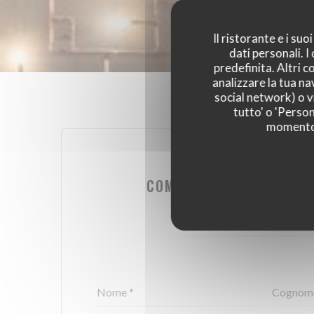
Il ristorante e i su
dati personali. 
predefinita. Altri 
analizzare la tua na
social network) o vi
tutto' o 'Person
momento c
VUOI CONTATTAR
COMPILA IL MODULO SO