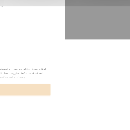
 chiamate commerciali iscrivendoti al
it
. Per maggiori informazioni sul
mativa sulla privacy
.