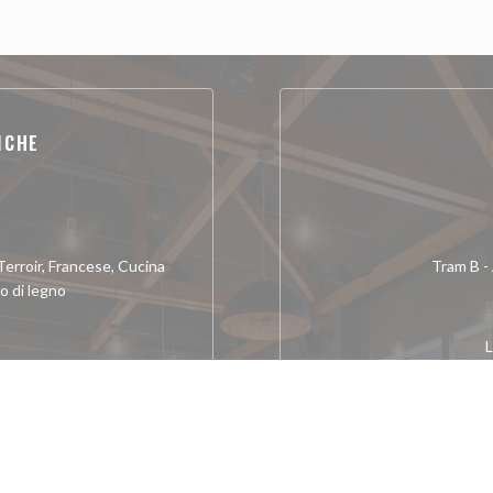
ICHE
 Terroir, Francese, Cucina
Tram B - 
o di legno
L
r Brasserie Restaurant
sud
rreria