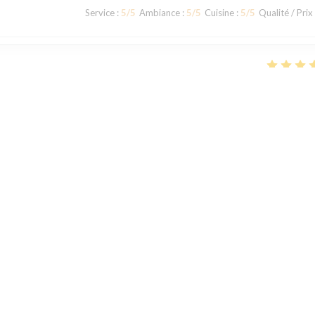
Service
:
5
/5
Ambiance
:
5
/5
Cuisine
:
5
/5
Qualité / Prix
Service
:
4
/5
Ambiance
:
4
/5
Cuisine
:
4
/5
Qualité / Prix
rs un très bon moment en famillet ou entre amis...et on y revient
1
2
3