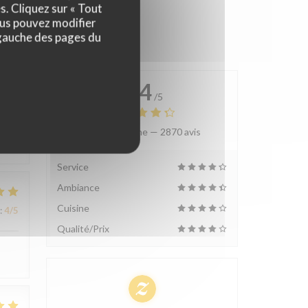
s. Cliquez sur « Tout
ous pouvez modifier
 gauche des pages du
4.4
/5
Note moyenne —
2870 avis
:
4
/5
Service
Ambiance
Cuisine
:
4
/5
Qualité/Prix