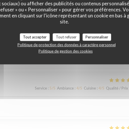
x sociaux) ou afficher des publicités ou contenus personnalisé
 refuser » ou « Personnaliser » pour gérer vos préférences. V
ment en cliquant sur l'icône représentant un cookie en bas à
site.
vis de nos clients
Tout accepter
Tout refuser
Personnaliser
Politique de protection des données à caractère personnel
Politique de gestion des cookies
Service
:
5
/5
Ambiance
:
4
/5
Cuisine
:
4
/5
Qualité / Prix
Service
:
5
/5
Ambiance
:
4
/5
Cuisine
:
4
/5
Qualité / Prix