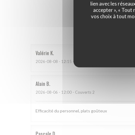
lien avec les réseau
accepter », « Tout
vos choix à tout mo
Les a
Valérie
K
2026-08-08
- 12:15 - Couverts 2
Alain
B
2026-08-06
- 12:00 - Couverts 2
Efficacité du personnel, plats goûteux
Pascale
D