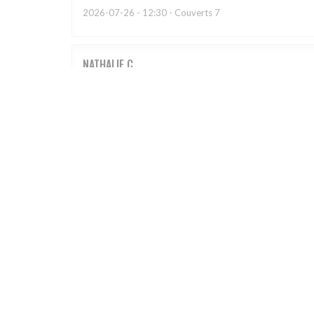
2026-07-26
- 12:30 - Couverts 7
NATHALIE
C
2026-07-23
- 19:30 - Couverts 3
Lieu emblématique de Schiltigheim. On y passe toujou
inévitablement avec plaisir !